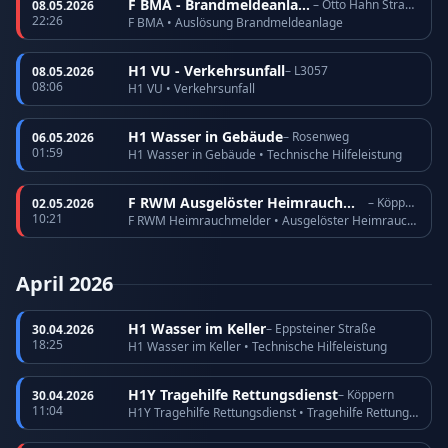
F BMA - Brandmeldeanlage
– Otto Hahn Straße
08.05.2026
22:26
F BMA • Auslösung Brandmeldeanlage
H1 VU - Verkehrsunfall
– L3057
08.05.2026
08:06
H1 VU • Verkehrsunfall
H1 Wasser in Gebäude
– Rosenweg
06.05.2026
01:59
H1 Wasser in Gebäude • Technische Hilfeleistung
F RWM Ausgelöster Heimrauchmelder
– Köppern
02.05.2026
10:21
F RWM Heimrauchmelder • Ausgelöster Heimrauchmelder
April 2026
H1 Wasser im Keller
– Eppsteiner Straße
30.04.2026
18:25
H1 Wasser im Keller • Technische Hilfeleistung
H1Y Tragehilfe Rettungsdienst
– Köppern
30.04.2026
11:04
H1Y Tragehilfe Rettungsdienst • Tragehilfe Rettungsdienst