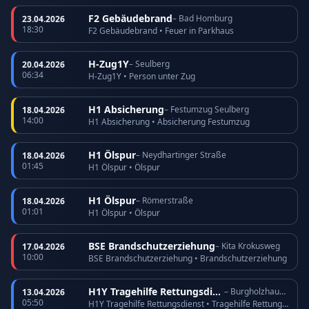
F2 Gebäudebrand
– Bad Homburg
23.04.2026
18:30
F2 Gebäudebrand • Feuer in Parkhaus
H-Zug1Y
– Seulberg
20.04.2026
06:34
H-Zug1Y • Person unter Zug
H1 Absicherung
– Festumzug Seulberg
18.04.2026
14:00
H1 Absicherung • Absicherung Festumzug
H1 Ölspur
– Neydhartinger Straße
18.04.2026
01:45
H1 Ölspur • Ölspur
H1 Ölspur
– Römerstraße
18.04.2026
01:01
H1 Ölspur • Ölspur
BSE Brandschutzerziehung
– Kita Krokusweg
17.04.2026
10:00
BSE Brandschutzerziehung • Brandschutzerziehung
H1Y Tragehilfe Rettungsdienst
– Burgholzhausen
13.04.2026
05:50
H1Y Tragehilfe Rettungsdienst • Tragehilfe Rettungsdienst