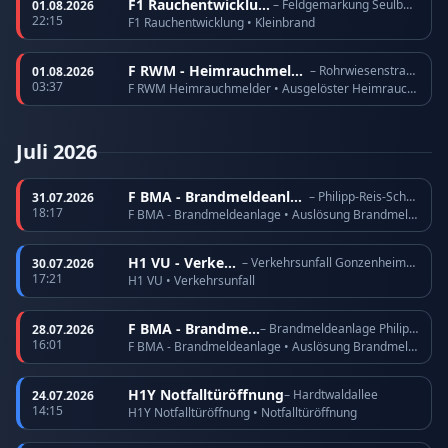
F1 Rauchentwicklung
– Feldgemarkung Seulberg
01.08.2026
22:15
F1 Rauchentwicklung • Kleinbrand
F RWM - Heimrauchmelder
– Rohrwiesenstraße
01.08.2026
03:37
F RWM Heimrauchmelder • Ausgelöster Heimrauchmelder
Juli 2026
F BMA - Brandmeldeanlage
– Philipp-Reis-Schule
31.07.2026
18:17
F BMA - Brandmeldeanlage • Auslösung Brandmeldeanlage
H1 VU - Verkehrsunfall
– Verkehrsunfall Gonzenheimer Landstraße
30.07.2026
17:21
H1 VU • Verkehrsunfall
F BMA - Brandmeldeanlage
– Brandmeldeanlage Philipp-Reis-Schule
28.07.2026
16:01
F BMA - Brandmeldeanlage • Auslösung Brandmeldeanlage
H1Y Notfalltüröffnung
– Hardtwaldallee
24.07.2026
14:15
H1Y Notfalltüröffnung • Notfalltüröffnung