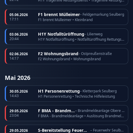
H1Y Tragehilfe Rettungsdienst • Tragehilfe Rettungsdienst
F1 brennt Mülleimer
– Feldgemarkung Seulberg
05.06.2026
17:11
F1 brennt Mülleimer • Kleinbrand
H1Y Notfalltüröffnung
– Lilienweg
03.06.2026
20:44
H1Y Notfalltüröffnung • Notfalltüröffnung Rettungsdienst
F2 Wohnungsbrand
– Ostpreußenstraße
02.06.2026
14:17
F2 Wohnungsbrand • Wohnungsbrand
Mai 2026
H1 Personenrettung
– Kletterpark Seulberg
30.05.2026
14:43
H1 Personenrettung • Technische Hilfeleistung
F BMA - Brandmeldeanlage
– Brandmeldeanlage Obere Römerhofstraße
29.05.2026
23:04
F BMA - Brandmeldeanlage • Auslösung Brandmeldeanlage
S-Bereitstellung Feuerwehr
– Feuerwehr Seulberg
29.05.2026