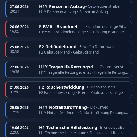
H1Y Person in Aufzug
– Ostpreußenstraße
27.06.2026
20:31
H1Y Person in Aufzug • Person in Aufzug
F BMA - Brandmeldeanlage
– Brandmeldeanlage Vitos Köppern
26.06.2026
16:05
F BMA - Brandmeldeanlage • Auslösung Brandmeldeanlage
F2 Gebäudebrand
– Rewe Im Dammwald
25.06.2026
08:58
F2 Gebäudebrand • Gebäudebrand
H1Y Tragehilfe Rettungsdienst
– Ostpreußenstraße
22.06.2026
19:38
H1Y Tragehilfe Rettungsdienst • Tragehilfe Rettungsdienst
F2 Rauchentwicklung
– Burgholzhausen
21.06.2026
07:50
F2 Rauchentwicklung • Brennt Photovoltaikanlage
H1Y Notfalltüröffnung
– Krokusweg
20.06.2026
12:19
H1Y Notfalltüröffnung • Notfalltüröffnung Rettungsdienst
H1 Technische Hilfeleistung
– Brendelstraße
19.06.2026
22:00
H1 Technische Hilfeleistung • Technische Hilfeleistung