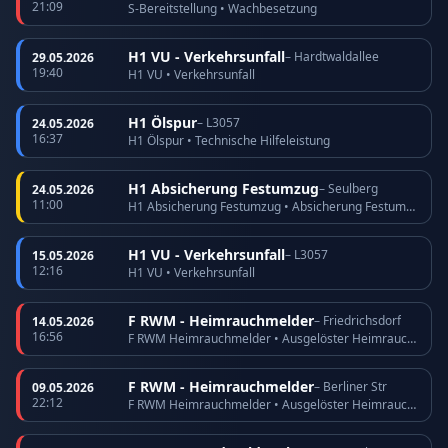
21:09
S-Bereitstellung • Wachbesetzung
H1 VU - Verkehrsunfall
– Hardtwaldallee
29.05.2026
19:40
H1 VU • Verkehrsunfall
H1 Ölspur
– L3057
24.05.2026
16:37
H1 Ölspur • Technische Hilfeleistung
H1 Absicherung Festumzug
– Seulberg
24.05.2026
11:00
H1 Absicherung Festumzug • Absicherung Festumzug
H1 VU - Verkehrsunfall
– L3057
15.05.2026
12:16
H1 VU • Verkehrsunfall
F RWM - Heimrauchmelder
– Friedrichsdorf
14.05.2026
16:56
F RWM Heimrauchmelder • Ausgelöster Heimrauchmelder
F RWM - Heimrauchmelder
– Berliner Str
09.05.2026
22:12
F RWM Heimrauchmelder • Ausgelöster Heimrauchmelder