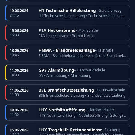
H1 Technische Hilfeleistung
– Gladiolenweg
19.06.2026
21:15
H1 Technische Hilfeleistung • Technische Hilfeleistung
F1A Heckenbrand
– Morrstraße
15.06.2026
16:33
F1A Heckenbrand • Brennt Hecke
F BMA - Brandmeldeanlage
– Talstraße
13.06.2026
18:45
F BMA - Brandmeldeanlage • Auslösung Brandmeldeanlage
GVS Alarmübung
– Hardtwaldschule
11.06.2026
14:00
GVS Alarmübung • Alarmübung
BSE Brandschutzerziehung
– Hardtwaldschule
11.06.2026
11:00
BSE Brandschutzerziehung • Brandschutzerziehung
H1Y Notfalltüröffnung
– Hardtwaldallee
08.06.2026
11:32
H1Y Notfalltüröffnung • Notfalltüröffnung Rettungsdienst
H1Y Tragehilfe Rettungsdienst
– Seulberg
05.06.2026
22:12