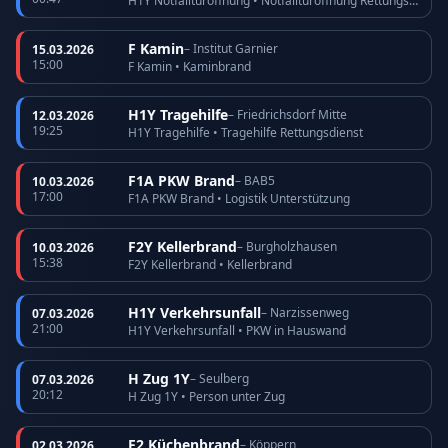
H1Y Notfalltüröffnung • Notfalltüröffnung Rettungsdienst
F Kamin
– Institut Garnier
15.03.2026
15:00
F Kamin • Kaminbrand
H1Y Tragehilfe
– Friedrichsdorf Mitte
12.03.2026
19:25
H1Y Tragehilfe • Tragehilfe Rettungsdienst
F1A PKW Brand
– BAB5
10.03.2026
17:00
F1A PKW Brand • Logistik Unterstützung
F2Y Kellerbrand
– Burgholzhausen
10.03.2026
15:38
F2Y Kellerbrand • Kellerbrand
H1Y Verkehrsunfall
– Narzissenweg
07.03.2026
21:00
H1Y Verkehrsunfall • PKW in Hauswand
H Zug 1Y
– Seulberg
07.03.2026
20:12
H Zug 1Y • Person unter Zug
F2 Küchenbrand
– Köppern
02.03.2026