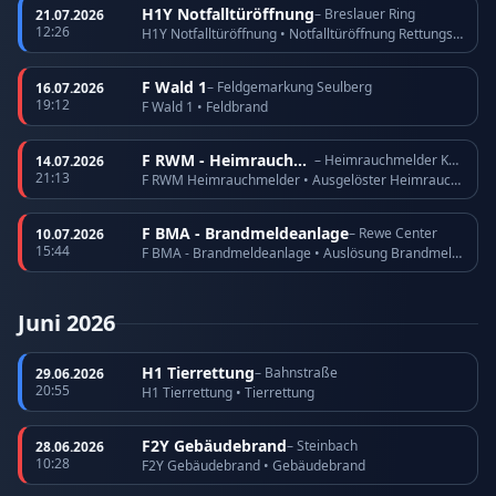
H1Y Notfalltüröffnung
– Breslauer Ring
21.07.2026
12:26
H1Y Notfalltüröffnung • Notfalltüröffnung Rettungsdienst
F Wald 1
– Feldgemarkung Seulberg
16.07.2026
19:12
F Wald 1 • Feldbrand
F RWM - Heimrauchmelder
– Heimrauchmelder Köppern
14.07.2026
21:13
F RWM Heimrauchmelder • Ausgelöster Heimrauchmelder
F BMA - Brandmeldeanlage
– Rewe Center
10.07.2026
15:44
F BMA - Brandmeldeanlage • Auslösung Brandmeldeanlage
Juni 2026
H1 Tierrettung
– Bahnstraße
29.06.2026
20:55
H1 Tierrettung • Tierrettung
F2Y Gebäudebrand
– Steinbach
28.06.2026
10:28
F2Y Gebäudebrand • Gebäudebrand