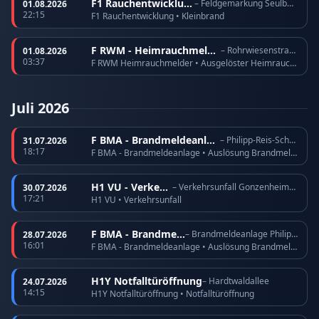
F1 Rauchentwicklung
– Feldgemarkung Seulberg
01.08.2026
22:15
F1 Rauchentwicklung • Kleinbrand
F RWM - Heimrauchmelder
– Rohrwiesenstraße
01.08.2026
03:37
F RWM Heimrauchmelder • Ausgelöster Heimrauchmelder
Juli 2026
F BMA - Brandmeldeanlage
– Philipp-Reis-Schule
31.07.2026
18:17
F BMA - Brandmeldeanlage • Auslösung Brandmeldeanlage
H1 VU - Verkehrsunfall
– Verkehrsunfall Gonzenheimer Landstraße
30.07.2026
17:21
H1 VU • Verkehrsunfall
F BMA - Brandmeldeanlage
– Brandmeldeanlage Philipp-Reis-Schule
28.07.2026
16:01
F BMA - Brandmeldeanlage • Auslösung Brandmeldeanlage
H1Y Notfalltüröffnung
– Hardtwaldallee
24.07.2026
14:15
H1Y Notfalltüröffnung • Notfalltüröffnung