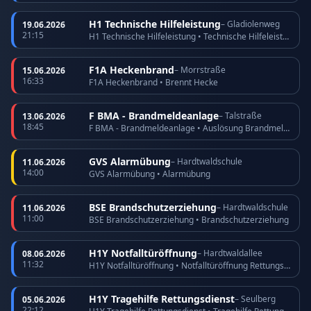
H1 Technische Hilfeleistung
– Gladiolenweg
19.06.2026
21:15
H1 Technische Hilfeleistung • Technische Hilfeleistung
F1A Heckenbrand
– Morrstraße
15.06.2026
16:33
F1A Heckenbrand • Brennt Hecke
F BMA - Brandmeldeanlage
– Talstraße
13.06.2026
18:45
F BMA - Brandmeldeanlage • Auslösung Brandmeldeanlage
GVS Alarmübung
– Hardtwaldschule
11.06.2026
14:00
GVS Alarmübung • Alarmübung
BSE Brandschutzerziehung
– Hardtwaldschule
11.06.2026
11:00
BSE Brandschutzerziehung • Brandschutzerziehung
H1Y Notfalltüröffnung
– Hardtwaldallee
08.06.2026
11:32
H1Y Notfalltüröffnung • Notfalltüröffnung Rettungsdienst
H1Y Tragehilfe Rettungsdienst
– Seulberg
05.06.2026
22:12