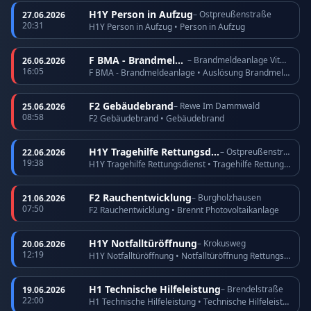
H1Y Person in Aufzug
– Ostpreußenstraße
27.06.2026
20:31
H1Y Person in Aufzug • Person in Aufzug
F BMA - Brandmeldeanlage
– Brandmeldeanlage Vitos Köppern
26.06.2026
16:05
F BMA - Brandmeldeanlage • Auslösung Brandmeldeanlage
F2 Gebäudebrand
– Rewe Im Dammwald
25.06.2026
08:58
F2 Gebäudebrand • Gebäudebrand
H1Y Tragehilfe Rettungsdienst
– Ostpreußenstraße
22.06.2026
19:38
H1Y Tragehilfe Rettungsdienst • Tragehilfe Rettungsdienst
F2 Rauchentwicklung
– Burgholzhausen
21.06.2026
07:50
F2 Rauchentwicklung • Brennt Photovoltaikanlage
H1Y Notfalltüröffnung
– Krokusweg
20.06.2026
12:19
H1Y Notfalltüröffnung • Notfalltüröffnung Rettungsdienst
H1 Technische Hilfeleistung
– Brendelstraße
19.06.2026
22:00
H1 Technische Hilfeleistung • Technische Hilfeleistung