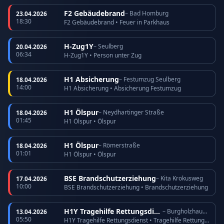
F2 Gebäudebrand
– Bad Homburg
23.04.2026
18:30
F2 Gebäudebrand • Feuer in Parkhaus
H-Zug1Y
– Seulberg
20.04.2026
06:34
H-Zug1Y • Person unter Zug
H1 Absicherung
– Festumzug Seulberg
18.04.2026
14:00
H1 Absicherung • Absicherung Festumzug
H1 Ölspur
– Neydhartinger Straße
18.04.2026
01:45
H1 Ölspur • Ölspur
H1 Ölspur
– Römerstraße
18.04.2026
01:01
H1 Ölspur • Ölspur
BSE Brandschutzerziehung
– Kita Krokusweg
17.04.2026
10:00
BSE Brandschutzerziehung • Brandschutzerziehung
H1Y Tragehilfe Rettungsdienst
– Burgholzhausen
13.04.2026
05:50
H1Y Tragehilfe Rettungsdienst • Tragehilfe Rettungsdienst