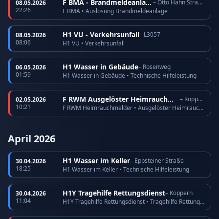
F BMA - Brandmeldeanlage
– Otto Hahn Straße
08.05.2026
22:26
F BMA • Auslösung Brandmeldeanlage
H1 VU - Verkehrsunfall
– L3057
08.05.2026
08:06
H1 VU • Verkehrsunfall
H1 Wasser in Gebäude
– Rosenweg
06.05.2026
01:59
H1 Wasser in Gebäude • Technische Hilfeleistung
F RWM Ausgelöster Heimrauchmelder
– Köppern
02.05.2026
10:21
F RWM Heimrauchmelder • Ausgelöster Heimrauchmelder
April 2026
H1 Wasser im Keller
– Eppsteiner Straße
30.04.2026
18:25
H1 Wasser im Keller • Technische Hilfeleistung
H1Y Tragehilfe Rettungsdienst
– Köppern
30.04.2026
11:04
H1Y Tragehilfe Rettungsdienst • Tragehilfe Rettungsdienst