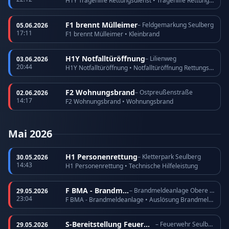
H1Y Tragehilfe Rettungsdienst • Tragehilfe Rettungsdienst
F1 brennt Mülleimer
– Feldgemarkung Seulberg
05.06.2026
17:11
F1 brennt Mülleimer • Kleinbrand
H1Y Notfalltüröffnung
– Lilienweg
03.06.2026
20:44
H1Y Notfalltüröffnung • Notfalltüröffnung Rettungsdienst
F2 Wohnungsbrand
– Ostpreußenstraße
02.06.2026
14:17
F2 Wohnungsbrand • Wohnungsbrand
Mai 2026
H1 Personenrettung
– Kletterpark Seulberg
30.05.2026
14:43
H1 Personenrettung • Technische Hilfeleistung
F BMA - Brandmeldeanlage
– Brandmeldeanlage Obere Römerhofstraße
29.05.2026
23:04
F BMA - Brandmeldeanlage • Auslösung Brandmeldeanlage
S-Bereitstellung Feuerwehr
– Feuerwehr Seulberg
29.05.2026