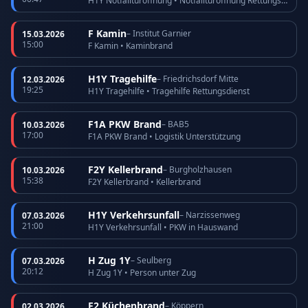
H1Y Notfalltüröffnung • Notfalltüröffnung Rettungsdienst
F Kamin
– Institut Garnier
15.03.2026
15:00
F Kamin • Kaminbrand
H1Y Tragehilfe
– Friedrichsdorf Mitte
12.03.2026
19:25
H1Y Tragehilfe • Tragehilfe Rettungsdienst
F1A PKW Brand
– BAB5
10.03.2026
17:00
F1A PKW Brand • Logistik Unterstützung
F2Y Kellerbrand
– Burgholzhausen
10.03.2026
15:38
F2Y Kellerbrand • Kellerbrand
H1Y Verkehrsunfall
– Narzissenweg
07.03.2026
21:00
H1Y Verkehrsunfall • PKW in Hauswand
H Zug 1Y
– Seulberg
07.03.2026
20:12
H Zug 1Y • Person unter Zug
F2 Küchenbrand
– Köppern
02.03.2026