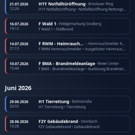
H1Y Notfalltüröffnung
– Breslauer Ring
21.07.2026
12:26
H1Y Notfalltüröffnung • Notfalltüröffnung Rettungsdienst
F Wald 1
– Feldgemarkung Seulberg
16.07.2026
19:12
F Wald 1 • Feldbrand
F RWM - Heimrauchmelder
– Heimrauchmelder Köppern
14.07.2026
21:13
F RWM Heimrauchmelder • Ausgelöster Heimrauchmelder
F BMA - Brandmeldeanlage
– Rewe Center
10.07.2026
15:44
F BMA - Brandmeldeanlage • Auslösung Brandmeldeanlage
Juni 2026
H1 Tierrettung
– Bahnstraße
29.06.2026
20:55
H1 Tierrettung • Tierrettung
F2Y Gebäudebrand
– Steinbach
28.06.2026
10:28
F2Y Gebäudebrand • Gebäudebrand