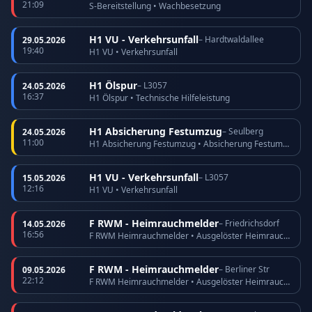
21:09
S-Bereitstellung • Wachbesetzung
H1 VU - Verkehrsunfall
– Hardtwaldallee
29.05.2026
19:40
H1 VU • Verkehrsunfall
H1 Ölspur
– L3057
24.05.2026
16:37
H1 Ölspur • Technische Hilfeleistung
H1 Absicherung Festumzug
– Seulberg
24.05.2026
11:00
H1 Absicherung Festumzug • Absicherung Festumzug
H1 VU - Verkehrsunfall
– L3057
15.05.2026
12:16
H1 VU • Verkehrsunfall
F RWM - Heimrauchmelder
– Friedrichsdorf
14.05.2026
16:56
F RWM Heimrauchmelder • Ausgelöster Heimrauchmelder
F RWM - Heimrauchmelder
– Berliner Str
09.05.2026
22:12
F RWM Heimrauchmelder • Ausgelöster Heimrauchmelder