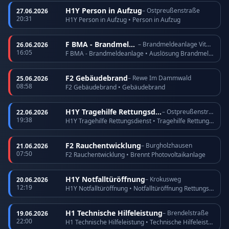
H1Y Person in Aufzug
– Ostpreußenstraße
27.06.2026
20:31
H1Y Person in Aufzug • Person in Aufzug
F BMA - Brandmeldeanlage
– Brandmeldeanlage Vitos Köppern
26.06.2026
16:05
F BMA - Brandmeldeanlage • Auslösung Brandmeldeanlage
F2 Gebäudebrand
– Rewe Im Dammwald
25.06.2026
08:58
F2 Gebäudebrand • Gebäudebrand
H1Y Tragehilfe Rettungsdienst
– Ostpreußenstraße
22.06.2026
19:38
H1Y Tragehilfe Rettungsdienst • Tragehilfe Rettungsdienst
F2 Rauchentwicklung
– Burgholzhausen
21.06.2026
07:50
F2 Rauchentwicklung • Brennt Photovoltaikanlage
H1Y Notfalltüröffnung
– Krokusweg
20.06.2026
12:19
H1Y Notfalltüröffnung • Notfalltüröffnung Rettungsdienst
H1 Technische Hilfeleistung
– Brendelstraße
19.06.2026
22:00
H1 Technische Hilfeleistung • Technische Hilfeleistung