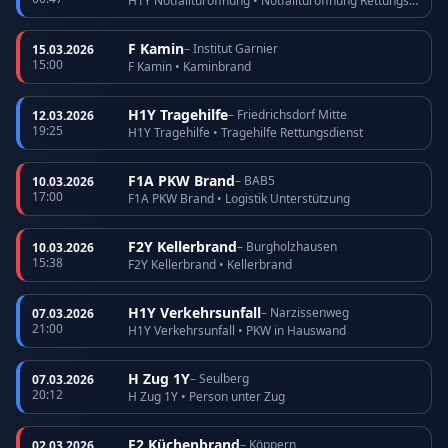
H1Y Notfalltüröffnung • Notfalltüröffnung Rettungsdienst
F Kamin
– Institut Garnier
15.03.2026
15:00
F Kamin • Kaminbrand
H1Y Tragehilfe
– Friedrichsdorf Mitte
12.03.2026
19:25
H1Y Tragehilfe • Tragehilfe Rettungsdienst
F1A PKW Brand
– BAB5
10.03.2026
17:00
F1A PKW Brand • Logistik Unterstützung
F2Y Kellerbrand
– Burgholzhausen
10.03.2026
15:38
F2Y Kellerbrand • Kellerbrand
H1Y Verkehrsunfall
– Narzissenweg
07.03.2026
21:00
H1Y Verkehrsunfall • PKW in Hauswand
H Zug 1Y
– Seulberg
07.03.2026
20:12
H Zug 1Y • Person unter Zug
F2 Küchenbrand
– Köppern
02.03.2026