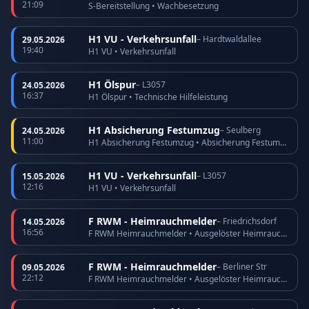
21:09
S-Bereitstellung • Wachbesetzung
H1 VU - Verkehrsunfall
– Hardtwaldallee
29.05.2026
19:40
H1 VU • Verkehrsunfall
H1 Ölspur
– L3057
24.05.2026
16:37
H1 Ölspur • Technische Hilfeleistung
H1 Absicherung Festumzug
– Seulberg
24.05.2026
11:00
H1 Absicherung Festumzug • Absicherung Festumzug
H1 VU - Verkehrsunfall
– L3057
15.05.2026
12:16
H1 VU • Verkehrsunfall
F RWM - Heimrauchmelder
– Friedrichsdorf
14.05.2026
16:56
F RWM Heimrauchmelder • Ausgelöster Heimrauchmelder
F RWM - Heimrauchmelder
– Berliner Str
09.05.2026
22:12
F RWM Heimrauchmelder • Ausgelöster Heimrauchmelder