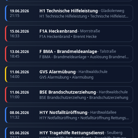
H1 Technische Hilfeleistung
– Gladiolenweg
19.06.2026
21:15
H1 Technische Hilfeleistung • Technische Hilfeleistung
F1A Heckenbrand
– Morrstraße
15.06.2026
16:33
F1A Heckenbrand • Brennt Hecke
F BMA - Brandmeldeanlage
– Talstraße
13.06.2026
18:45
F BMA - Brandmeldeanlage • Auslösung Brandmeldeanlage
GVS Alarmübung
– Hardtwaldschule
11.06.2026
14:00
GVS Alarmübung • Alarmübung
BSE Brandschutzerziehung
– Hardtwaldschule
11.06.2026
11:00
BSE Brandschutzerziehung • Brandschutzerziehung
H1Y Notfalltüröffnung
– Hardtwaldallee
08.06.2026
11:32
H1Y Notfalltüröffnung • Notfalltüröffnung Rettungsdienst
H1Y Tragehilfe Rettungsdienst
– Seulberg
05.06.2026
22:12