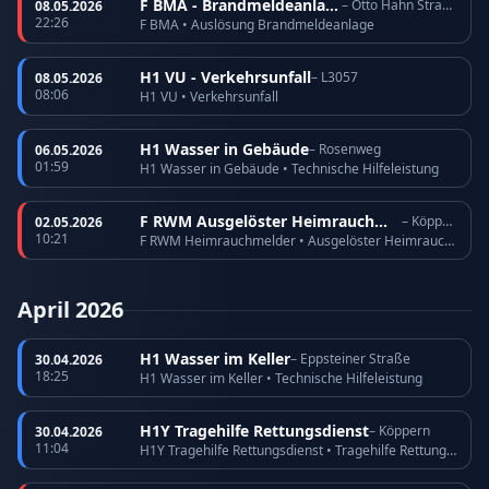
F BMA - Brandmeldeanlage
– Otto Hahn Straße
08.05.2026
22:26
F BMA • Auslösung Brandmeldeanlage
H1 VU - Verkehrsunfall
– L3057
08.05.2026
08:06
H1 VU • Verkehrsunfall
H1 Wasser in Gebäude
– Rosenweg
06.05.2026
01:59
H1 Wasser in Gebäude • Technische Hilfeleistung
F RWM Ausgelöster Heimrauchmelder
– Köppern
02.05.2026
10:21
F RWM Heimrauchmelder • Ausgelöster Heimrauchmelder
April 2026
H1 Wasser im Keller
– Eppsteiner Straße
30.04.2026
18:25
H1 Wasser im Keller • Technische Hilfeleistung
H1Y Tragehilfe Rettungsdienst
– Köppern
30.04.2026
11:04
H1Y Tragehilfe Rettungsdienst • Tragehilfe Rettungsdienst