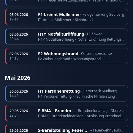
H1Y Tragehilfe Rettungsdienst • Tragehilfe Rettungsdienst
F1 brennt Mülleimer
– Feldgemarkung Seulberg
05.06.2026
17:11
F1 brennt Mülleimer • Kleinbrand
H1Y Notfalltüröffnung
– Lilienweg
03.06.2026
20:44
H1Y Notfalltüröffnung • Notfalltüröffnung Rettungsdienst
F2 Wohnungsbrand
– Ostpreußenstraße
02.06.2026
14:17
F2 Wohnungsbrand • Wohnungsbrand
Mai 2026
H1 Personenrettung
– Kletterpark Seulberg
30.05.2026
14:43
H1 Personenrettung • Technische Hilfeleistung
F BMA - Brandmeldeanlage
– Brandmeldeanlage Obere Römerhofstraße
29.05.2026
23:04
F BMA - Brandmeldeanlage • Auslösung Brandmeldeanlage
S-Bereitstellung Feuerwehr
– Feuerwehr Seulberg
29.05.2026