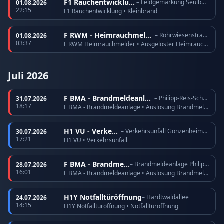
F1 Rauchentwicklung
– Feldgemarkung Seulberg
01.08.2026
22:15
F1 Rauchentwicklung • Kleinbrand
F RWM - Heimrauchmelder
– Rohrwiesenstraße
01.08.2026
03:37
F RWM Heimrauchmelder • Ausgelöster Heimrauchmelder
Juli 2026
F BMA - Brandmeldeanlage
– Philipp-Reis-Schule
31.07.2026
18:17
F BMA - Brandmeldeanlage • Auslösung Brandmeldeanlage
H1 VU - Verkehrsunfall
– Verkehrsunfall Gonzenheimer Landstraße
30.07.2026
17:21
H1 VU • Verkehrsunfall
F BMA - Brandmeldeanlage
– Brandmeldeanlage Philipp-Reis-Schule
28.07.2026
16:01
F BMA - Brandmeldeanlage • Auslösung Brandmeldeanlage
H1Y Notfalltüröffnung
– Hardtwaldallee
24.07.2026
14:15
H1Y Notfalltüröffnung • Notfalltüröffnung