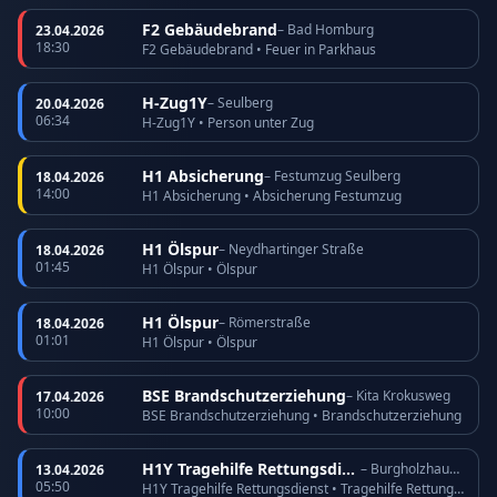
F2 Gebäudebrand
– Bad Homburg
23.04.2026
18:30
F2 Gebäudebrand • Feuer in Parkhaus
H-Zug1Y
– Seulberg
20.04.2026
06:34
H-Zug1Y • Person unter Zug
H1 Absicherung
– Festumzug Seulberg
18.04.2026
14:00
H1 Absicherung • Absicherung Festumzug
H1 Ölspur
– Neydhartinger Straße
18.04.2026
01:45
H1 Ölspur • Ölspur
H1 Ölspur
– Römerstraße
18.04.2026
01:01
H1 Ölspur • Ölspur
BSE Brandschutzerziehung
– Kita Krokusweg
17.04.2026
10:00
BSE Brandschutzerziehung • Brandschutzerziehung
H1Y Tragehilfe Rettungsdienst
– Burgholzhausen
13.04.2026
05:50
H1Y Tragehilfe Rettungsdienst • Tragehilfe Rettungsdienst