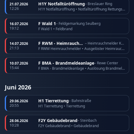
H1Y Notfalltüröffnung
– Breslauer Ring
21.07.2026
12:26
H1Y Notfalltüröffnung • Notfalltüröffnung Rettungsdienst
F Wald 1
– Feldgemarkung Seulberg
16.07.2026
19:12
F Wald 1 • Feldbrand
F RWM - Heimrauchmelder
– Heimrauchmelder Köppern
14.07.2026
21:13
F RWM Heimrauchmelder • Ausgelöster Heimrauchmelder
F BMA - Brandmeldeanlage
– Rewe Center
10.07.2026
15:44
F BMA - Brandmeldeanlage • Auslösung Brandmeldeanlage
Juni 2026
H1 Tierrettung
– Bahnstraße
29.06.2026
20:55
H1 Tierrettung • Tierrettung
F2Y Gebäudebrand
– Steinbach
28.06.2026
10:28
F2Y Gebäudebrand • Gebäudebrand