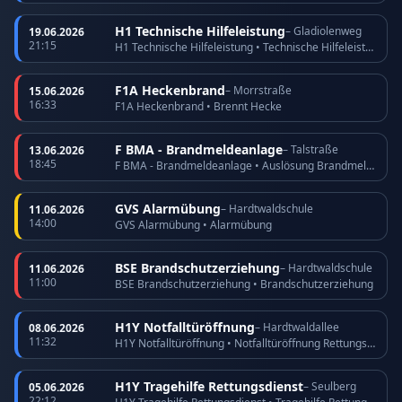
H1 Technische Hilfeleistung
– Gladiolenweg
19.06.2026
21:15
H1 Technische Hilfeleistung • Technische Hilfeleistung
F1A Heckenbrand
– Morrstraße
15.06.2026
16:33
F1A Heckenbrand • Brennt Hecke
F BMA - Brandmeldeanlage
– Talstraße
13.06.2026
18:45
F BMA - Brandmeldeanlage • Auslösung Brandmeldeanlage
GVS Alarmübung
– Hardtwaldschule
11.06.2026
14:00
GVS Alarmübung • Alarmübung
BSE Brandschutzerziehung
– Hardtwaldschule
11.06.2026
11:00
BSE Brandschutzerziehung • Brandschutzerziehung
H1Y Notfalltüröffnung
– Hardtwaldallee
08.06.2026
11:32
H1Y Notfalltüröffnung • Notfalltüröffnung Rettungsdienst
H1Y Tragehilfe Rettungsdienst
– Seulberg
05.06.2026
22:12