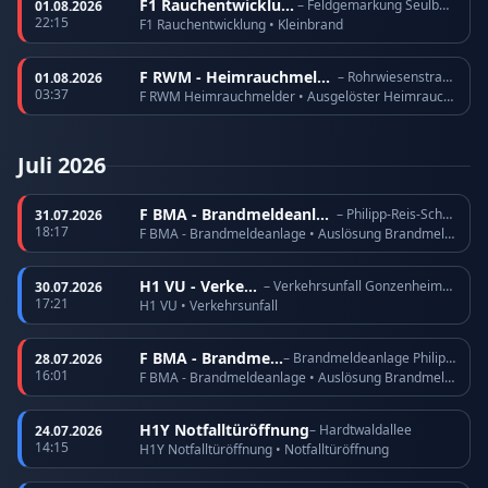
F1 Rauchentwicklung
– Feldgemarkung Seulberg
01.08.2026
22:15
F1 Rauchentwicklung • Kleinbrand
F RWM - Heimrauchmelder
– Rohrwiesenstraße
01.08.2026
03:37
F RWM Heimrauchmelder • Ausgelöster Heimrauchmelder
Juli 2026
F BMA - Brandmeldeanlage
– Philipp-Reis-Schule
31.07.2026
18:17
F BMA - Brandmeldeanlage • Auslösung Brandmeldeanlage
H1 VU - Verkehrsunfall
– Verkehrsunfall Gonzenheimer Landstraße
30.07.2026
17:21
H1 VU • Verkehrsunfall
F BMA - Brandmeldeanlage
– Brandmeldeanlage Philipp-Reis-Schule
28.07.2026
16:01
F BMA - Brandmeldeanlage • Auslösung Brandmeldeanlage
H1Y Notfalltüröffnung
– Hardtwaldallee
24.07.2026
14:15
H1Y Notfalltüröffnung • Notfalltüröffnung