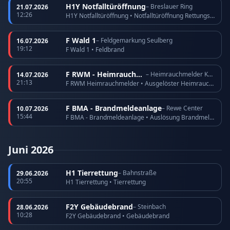
H1Y Notfalltüröffnung
– Breslauer Ring
21.07.2026
12:26
H1Y Notfalltüröffnung • Notfalltüröffnung Rettungsdienst
F Wald 1
– Feldgemarkung Seulberg
16.07.2026
19:12
F Wald 1 • Feldbrand
F RWM - Heimrauchmelder
– Heimrauchmelder Köppern
14.07.2026
21:13
F RWM Heimrauchmelder • Ausgelöster Heimrauchmelder
F BMA - Brandmeldeanlage
– Rewe Center
10.07.2026
15:44
F BMA - Brandmeldeanlage • Auslösung Brandmeldeanlage
Juni 2026
H1 Tierrettung
– Bahnstraße
29.06.2026
20:55
H1 Tierrettung • Tierrettung
F2Y Gebäudebrand
– Steinbach
28.06.2026
10:28
F2Y Gebäudebrand • Gebäudebrand