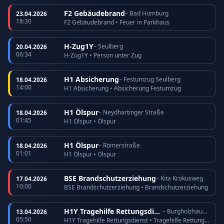
F2 Gebäudebrand
– Bad Homburg
23.04.2026
18:30
F2 Gebäudebrand • Feuer in Parkhaus
H-Zug1Y
– Seulberg
20.04.2026
06:34
H-Zug1Y • Person unter Zug
H1 Absicherung
– Festumzug Seulberg
18.04.2026
14:00
H1 Absicherung • Absicherung Festumzug
H1 Ölspur
– Neydhartinger Straße
18.04.2026
01:45
H1 Ölspur • Ölspur
H1 Ölspur
– Römerstraße
18.04.2026
01:01
H1 Ölspur • Ölspur
BSE Brandschutzerziehung
– Kita Krokusweg
17.04.2026
10:00
BSE Brandschutzerziehung • Brandschutzerziehung
H1Y Tragehilfe Rettungsdienst
– Burgholzhausen
13.04.2026
05:50
H1Y Tragehilfe Rettungsdienst • Tragehilfe Rettungsdienst