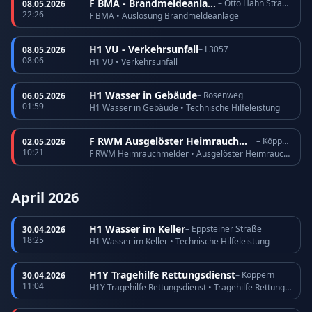
F BMA - Brandmeldeanlage
– Otto Hahn Straße
08.05.2026
22:26
F BMA • Auslösung Brandmeldeanlage
H1 VU - Verkehrsunfall
– L3057
08.05.2026
08:06
H1 VU • Verkehrsunfall
H1 Wasser in Gebäude
– Rosenweg
06.05.2026
01:59
H1 Wasser in Gebäude • Technische Hilfeleistung
F RWM Ausgelöster Heimrauchmelder
– Köppern
02.05.2026
10:21
F RWM Heimrauchmelder • Ausgelöster Heimrauchmelder
April 2026
H1 Wasser im Keller
– Eppsteiner Straße
30.04.2026
18:25
H1 Wasser im Keller • Technische Hilfeleistung
H1Y Tragehilfe Rettungsdienst
– Köppern
30.04.2026
11:04
H1Y Tragehilfe Rettungsdienst • Tragehilfe Rettungsdienst