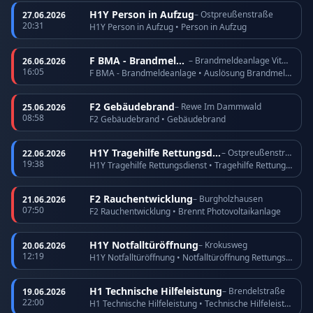
H1Y Person in Aufzug
– Ostpreußenstraße
27.06.2026
20:31
H1Y Person in Aufzug • Person in Aufzug
F BMA - Brandmeldeanlage
– Brandmeldeanlage Vitos Köppern
26.06.2026
16:05
F BMA - Brandmeldeanlage • Auslösung Brandmeldeanlage
F2 Gebäudebrand
– Rewe Im Dammwald
25.06.2026
08:58
F2 Gebäudebrand • Gebäudebrand
H1Y Tragehilfe Rettungsdienst
– Ostpreußenstraße
22.06.2026
19:38
H1Y Tragehilfe Rettungsdienst • Tragehilfe Rettungsdienst
F2 Rauchentwicklung
– Burgholzhausen
21.06.2026
07:50
F2 Rauchentwicklung • Brennt Photovoltaikanlage
H1Y Notfalltüröffnung
– Krokusweg
20.06.2026
12:19
H1Y Notfalltüröffnung • Notfalltüröffnung Rettungsdienst
H1 Technische Hilfeleistung
– Brendelstraße
19.06.2026
22:00
H1 Technische Hilfeleistung • Technische Hilfeleistung