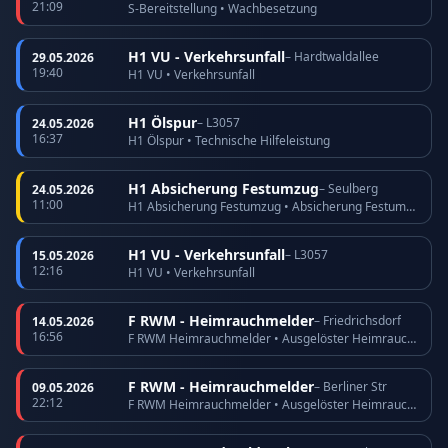
21:09
S-Bereitstellung • Wachbesetzung
H1 VU - Verkehrsunfall
– Hardtwaldallee
29.05.2026
19:40
H1 VU • Verkehrsunfall
H1 Ölspur
– L3057
24.05.2026
16:37
H1 Ölspur • Technische Hilfeleistung
H1 Absicherung Festumzug
– Seulberg
24.05.2026
11:00
H1 Absicherung Festumzug • Absicherung Festumzug
H1 VU - Verkehrsunfall
– L3057
15.05.2026
12:16
H1 VU • Verkehrsunfall
F RWM - Heimrauchmelder
– Friedrichsdorf
14.05.2026
16:56
F RWM Heimrauchmelder • Ausgelöster Heimrauchmelder
F RWM - Heimrauchmelder
– Berliner Str
09.05.2026
22:12
F RWM Heimrauchmelder • Ausgelöster Heimrauchmelder