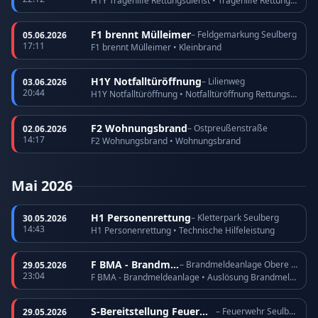
H1Y Tragehilfe Rettungsdienst • Tragehilfe Rettungsdienst
F1 brennt Mülleimer
– Feldgemarkung Seulberg
05.06.2026
17:11
F1 brennt Mülleimer • Kleinbrand
H1Y Notfalltüröffnung
– Lilienweg
03.06.2026
20:44
H1Y Notfalltüröffnung • Notfalltüröffnung Rettungsdienst
F2 Wohnungsbrand
– Ostpreußenstraße
02.06.2026
14:17
F2 Wohnungsbrand • Wohnungsbrand
Mai 2026
H1 Personenrettung
– Kletterpark Seulberg
30.05.2026
14:43
H1 Personenrettung • Technische Hilfeleistung
F BMA - Brandmeldeanlage
– Brandmeldeanlage Obere Römerhofstraße
29.05.2026
23:04
F BMA - Brandmeldeanlage • Auslösung Brandmeldeanlage
S-Bereitstellung Feuerwehr
– Feuerwehr Seulberg
29.05.2026