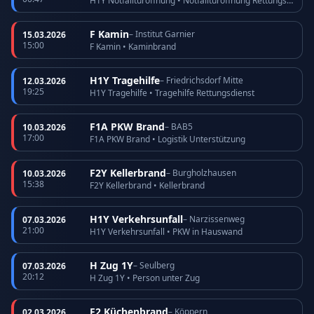
H1Y Notfalltüröffnung • Notfalltüröffnung Rettungsdienst
F Kamin
– Institut Garnier
15.03.2026
15:00
F Kamin • Kaminbrand
H1Y Tragehilfe
– Friedrichsdorf Mitte
12.03.2026
19:25
H1Y Tragehilfe • Tragehilfe Rettungsdienst
F1A PKW Brand
– BAB5
10.03.2026
17:00
F1A PKW Brand • Logistik Unterstützung
F2Y Kellerbrand
– Burgholzhausen
10.03.2026
15:38
F2Y Kellerbrand • Kellerbrand
H1Y Verkehrsunfall
– Narzissenweg
07.03.2026
21:00
H1Y Verkehrsunfall • PKW in Hauswand
H Zug 1Y
– Seulberg
07.03.2026
20:12
H Zug 1Y • Person unter Zug
F2 Küchenbrand
– Köppern
02.03.2026