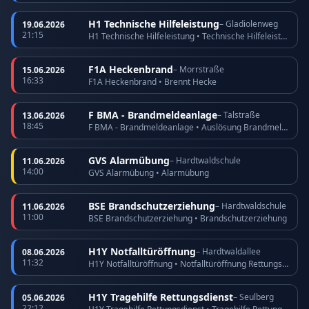
H1 Technische Hilfeleistung
– Gladiolenweg
19.06.2026
21:15
H1 Technische Hilfeleistung • Technische Hilfeleistung
F1A Heckenbrand
– Morrstraße
15.06.2026
16:33
F1A Heckenbrand • Brennt Hecke
F BMA - Brandmeldeanlage
– Talstraße
13.06.2026
18:45
F BMA - Brandmeldeanlage • Auslösung Brandmeldeanlage
GVS Alarmübung
– Hardtwaldschule
11.06.2026
14:00
GVS Alarmübung • Alarmübung
BSE Brandschutzerziehung
– Hardtwaldschule
11.06.2026
11:00
BSE Brandschutzerziehung • Brandschutzerziehung
H1Y Notfalltüröffnung
– Hardtwaldallee
08.06.2026
11:32
H1Y Notfalltüröffnung • Notfalltüröffnung Rettungsdienst
H1Y Tragehilfe Rettungsdienst
– Seulberg
05.06.2026
22:12