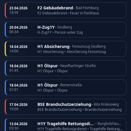
F2 Gebäudebrand
– Bad Homburg
23.04.2026
18:30
F2 Gebäudebrand • Feuer in Parkhaus
H-Zug1Y
– Seulberg
20.04.2026
06:34
H-Zug1Y • Person unter Zug
H1 Absicherung
– Festumzug Seulberg
18.04.2026
14:00
H1 Absicherung • Absicherung Festumzug
H1 Ölspur
– Neydhartinger Straße
18.04.2026
01:45
H1 Ölspur • Ölspur
H1 Ölspur
– Römerstraße
18.04.2026
01:01
H1 Ölspur • Ölspur
BSE Brandschutzerziehung
– Kita Krokusweg
17.04.2026
10:00
BSE Brandschutzerziehung • Brandschutzerziehung
H1Y Tragehilfe Rettungsdienst
– Burgholzhausen
13.04.2026
05:50
H1Y Tragehilfe Rettungsdienst • Tragehilfe Rettungsdienst