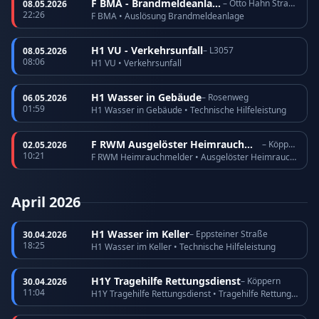
F BMA - Brandmeldeanlage
– Otto Hahn Straße
08.05.2026
22:26
F BMA • Auslösung Brandmeldeanlage
H1 VU - Verkehrsunfall
– L3057
08.05.2026
08:06
H1 VU • Verkehrsunfall
H1 Wasser in Gebäude
– Rosenweg
06.05.2026
01:59
H1 Wasser in Gebäude • Technische Hilfeleistung
F RWM Ausgelöster Heimrauchmelder
– Köppern
02.05.2026
10:21
F RWM Heimrauchmelder • Ausgelöster Heimrauchmelder
April 2026
H1 Wasser im Keller
– Eppsteiner Straße
30.04.2026
18:25
H1 Wasser im Keller • Technische Hilfeleistung
H1Y Tragehilfe Rettungsdienst
– Köppern
30.04.2026
11:04
H1Y Tragehilfe Rettungsdienst • Tragehilfe Rettungsdienst