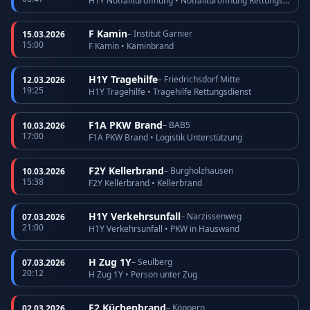
H1Y Notfalltüröffnung • Notfalltüröffnung Rettungsdienst
F Kamin
– Institut Garnier
15.03.2026
15:00
F Kamin • Kaminbrand
H1Y Tragehilfe
– Friedrichsdorf Mitte
12.03.2026
19:25
H1Y Tragehilfe • Tragehilfe Rettungsdienst
F1A PKW Brand
– BAB5
10.03.2026
17:00
F1A PKW Brand • Logistik Unterstützung
F2Y Kellerbrand
– Burgholzhausen
10.03.2026
15:38
F2Y Kellerbrand • Kellerbrand
H1Y Verkehrsunfall
– Narzissenweg
07.03.2026
21:00
H1Y Verkehrsunfall • PKW in Hauswand
H Zug 1Y
– Seulberg
07.03.2026
20:12
H Zug 1Y • Person unter Zug
F2 Küchenbrand
– Köppern
02.03.2026