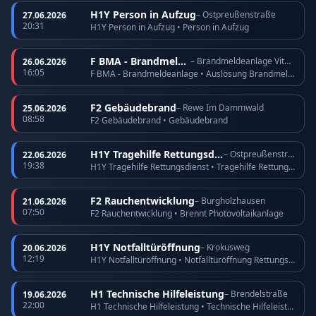
H1Y Person in Aufzug
– Ostpreußenstraße
27.06.2026
20:31
H1Y Person in Aufzug • Person in Aufzug
F BMA - Brandmeldeanlage
– Brandmeldeanlage Vitos Köppern
26.06.2026
16:05
F BMA - Brandmeldeanlage • Auslösung Brandmeldeanlage
F2 Gebäudebrand
– Rewe Im Dammwald
25.06.2026
08:58
F2 Gebäudebrand • Gebäudebrand
H1Y Tragehilfe Rettungsdienst
– Ostpreußenstraße
22.06.2026
19:38
H1Y Tragehilfe Rettungsdienst • Tragehilfe Rettungsdienst
F2 Rauchentwicklung
– Burgholzhausen
21.06.2026
07:50
F2 Rauchentwicklung • Brennt Photovoltaikanlage
H1Y Notfalltüröffnung
– Krokusweg
20.06.2026
12:19
H1Y Notfalltüröffnung • Notfalltüröffnung Rettungsdienst
H1 Technische Hilfeleistung
– Brendelstraße
19.06.2026
22:00
H1 Technische Hilfeleistung • Technische Hilfeleistung