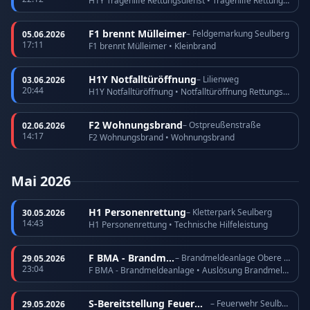
H1Y Tragehilfe Rettungsdienst • Tragehilfe Rettungsdienst
F1 brennt Mülleimer
– Feldgemarkung Seulberg
05.06.2026
17:11
F1 brennt Mülleimer • Kleinbrand
H1Y Notfalltüröffnung
– Lilienweg
03.06.2026
20:44
H1Y Notfalltüröffnung • Notfalltüröffnung Rettungsdienst
F2 Wohnungsbrand
– Ostpreußenstraße
02.06.2026
14:17
F2 Wohnungsbrand • Wohnungsbrand
Mai 2026
H1 Personenrettung
– Kletterpark Seulberg
30.05.2026
14:43
H1 Personenrettung • Technische Hilfeleistung
F BMA - Brandmeldeanlage
– Brandmeldeanlage Obere Römerhofstraße
29.05.2026
23:04
F BMA - Brandmeldeanlage • Auslösung Brandmeldeanlage
S-Bereitstellung Feuerwehr
– Feuerwehr Seulberg
29.05.2026