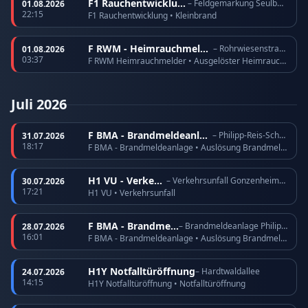
F1 Rauchentwicklung
– Feldgemarkung Seulberg
01.08.2026
22:15
F1 Rauchentwicklung • Kleinbrand
F RWM - Heimrauchmelder
– Rohrwiesenstraße
01.08.2026
03:37
F RWM Heimrauchmelder • Ausgelöster Heimrauchmelder
Juli 2026
F BMA - Brandmeldeanlage
– Philipp-Reis-Schule
31.07.2026
18:17
F BMA - Brandmeldeanlage • Auslösung Brandmeldeanlage
H1 VU - Verkehrsunfall
– Verkehrsunfall Gonzenheimer Landstraße
30.07.2026
17:21
H1 VU • Verkehrsunfall
F BMA - Brandmeldeanlage
– Brandmeldeanlage Philipp-Reis-Schule
28.07.2026
16:01
F BMA - Brandmeldeanlage • Auslösung Brandmeldeanlage
H1Y Notfalltüröffnung
– Hardtwaldallee
24.07.2026
14:15
H1Y Notfalltüröffnung • Notfalltüröffnung