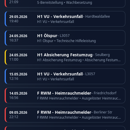
21:09
S-Bereitstellung • Wachbesetzung
H1 VU - Verkehrsunfall
– Hardtwaldallee
29.05.2026
19:40
H1 VU • Verkehrsunfall
H1 Ölspur
– L3057
24.05.2026
16:37
H1 Ölspur • Technische Hilfeleistung
H1 Absicherung Festumzug
– Seulberg
24.05.2026
11:00
H1 Absicherung Festumzug • Absicherung Festumzug
H1 VU - Verkehrsunfall
– L3057
15.05.2026
12:16
H1 VU • Verkehrsunfall
F RWM - Heimrauchmelder
– Friedrichsdorf
14.05.2026
16:56
F RWM Heimrauchmelder • Ausgelöster Heimrauchmelder
F RWM - Heimrauchmelder
– Berliner Str
09.05.2026
22:12
F RWM Heimrauchmelder • Ausgelöster Heimrauchmelder