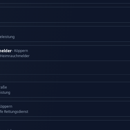
eleistung
elder
– Köppern
 Heimrauchmelder
traße
eistung
Köppern
lfe Rettungsdienst