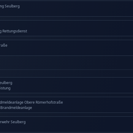
ng Seulberg
ng Rettungsdienst
raße
Seulberg
eistung
ndmeldeanlage Obere Römerhofstraße
g Brandmeldeanlage
erwehr Seulberg