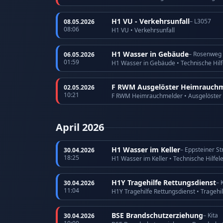
H1 VU - Verkehrsunfall
– L3057
08.05.2026
08:06
H1 VU • Verkehrsunfall
H1 Wasser in Gebäude
– Rosenweg
06.05.2026
01:59
H1 Wasser in Gebäude • Technische Hilf
F RWM Ausgelöster Heimrauchm
02.05.2026
10:21
F RWM Heimrauchmelder • Ausgelöster
April 2026
H1 Wasser im Keller
– Eppsteiner S
30.04.2026
18:25
H1 Wasser im Keller • Technische Hilfel
H1Y Tragehilfe Rettungsdienst
– 
30.04.2026
11:04
H1Y Tragehilfe Rettungsdienst • Tragehi
BSE Brandschutzerziehung
– Kita
30.04.2026