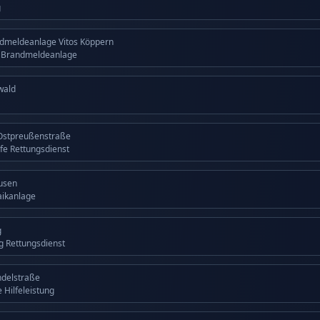
g
dmeldeanlage Vitos Köppern
g Brandmeldeanlage
wald
Ostpreußenstraße
lfe Rettungsdienst
usen
aikanlage
g
ng Rettungsdienst
ndelstraße
 Hilfeleistung