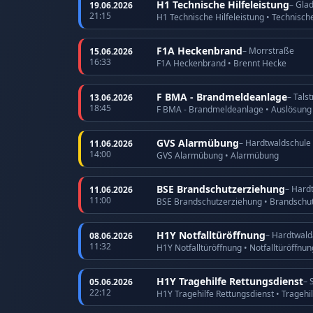
H1 Technische Hilfeleistung
– Gla
19.06.2026
21:15
H1 Technische Hilfeleistung • Technische
F1A Heckenbrand
– Morrstraße
15.06.2026
16:33
F1A Heckenbrand • Brennt Hecke
F BMA - Brandmeldeanlage
– Tals
13.06.2026
18:45
F BMA - Brandmeldeanlage • Auslösun
GVS Alarmübung
– Hardtwaldschule
11.06.2026
14:00
GVS Alarmübung • Alarmübung
BSE Brandschutzerziehung
– Hard
11.06.2026
11:00
BSE Brandschutzerziehung • Brandschu
H1Y Notfalltüröffnung
– Hardtwald
08.06.2026
11:32
H1Y Notfalltüröffnung • Notfalltüröffnu
H1Y Tragehilfe Rettungsdienst
– 
05.06.2026
22:12
H1Y Tragehilfe Rettungsdienst • Tragehi