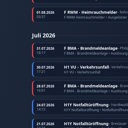
F RWM - Heimrauchmelder
– Rohr
01.08.2026
03:37
F RWM Heimrauchmelder • Ausgelöster
Juli 2026
F BMA - Brandmeldeanlage
– Phil
31.07.2026
18:17
F BMA - Brandmeldeanlage • Auslösun
H1 VU - Verkehrsunfall
– Verkehrsu
30.07.2026
17:21
H1 VU • Verkehrsunfall
F BMA - Brandmeldeanlage
– Bran
28.07.2026
16:01
F BMA - Brandmeldeanlage • Auslösun
H1Y Notfalltüröffnung
– Hardtwald
24.07.2026
14:15
H1Y Notfalltüröffnung • Notfalltüröffnun
H1Y Notfalltüröffnung
– Breslauer
21.07.2026