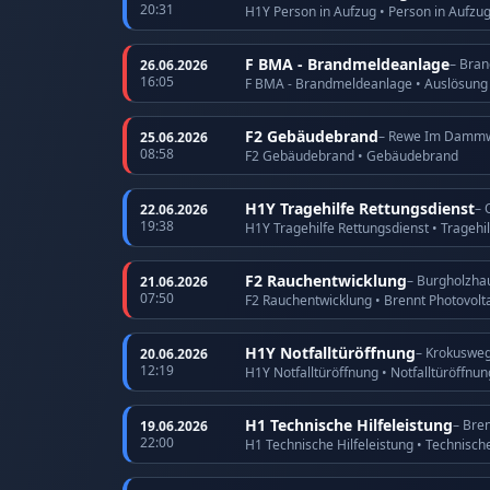
20:31
H1Y Person in Aufzug • Person in Aufzu
F BMA - Brandmeldeanlage
– Bran
26.06.2026
16:05
F BMA - Brandmeldeanlage • Auslösun
F2 Gebäudebrand
– Rewe Im Damm
25.06.2026
08:58
F2 Gebäudebrand • Gebäudebrand
H1Y Tragehilfe Rettungsdienst
– 
22.06.2026
19:38
H1Y Tragehilfe Rettungsdienst • Tragehi
F2 Rauchentwicklung
– Burgholzha
21.06.2026
07:50
F2 Rauchentwicklung • Brennt Photovolt
H1Y Notfalltüröffnung
– Krokuswe
20.06.2026
12:19
H1Y Notfalltüröffnung • Notfalltüröffnu
H1 Technische Hilfeleistung
– Bre
19.06.2026
22:00
H1 Technische Hilfeleistung • Technische