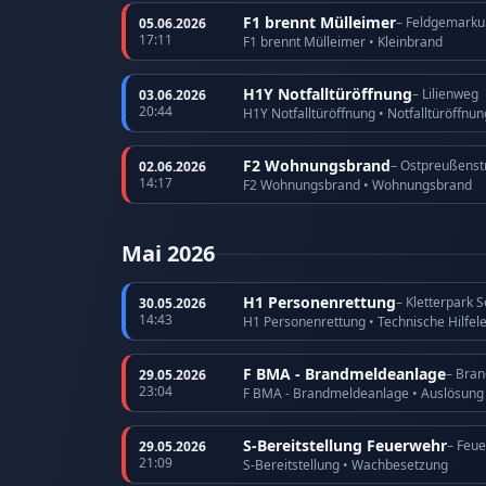
F1 brennt Mülleimer
– Feldgemarku
05.06.2026
17:11
F1 brennt Mülleimer • Kleinbrand
H1Y Notfalltüröffnung
– Lilienweg
03.06.2026
20:44
H1Y Notfalltüröffnung • Notfalltüröffnu
F2 Wohnungsbrand
– Ostpreußenst
02.06.2026
14:17
F2 Wohnungsbrand • Wohnungsbrand
Mai 2026
H1 Personenrettung
– Kletterpark 
30.05.2026
14:43
H1 Personenrettung • Technische Hilfel
F BMA - Brandmeldeanlage
– Bra
29.05.2026
23:04
F BMA - Brandmeldeanlage • Auslösun
S-Bereitstellung Feuerwehr
– Feu
29.05.2026
21:09
S-Bereitstellung • Wachbesetzung