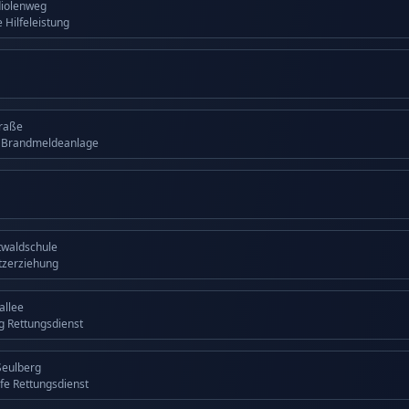
diolenweg
 Hilfeleistung
traße
g Brandmeldeanlage
twaldschule
tzerziehung
allee
ng Rettungsdienst
Seulberg
lfe Rettungsdienst