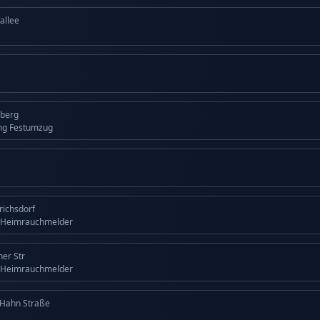
allee
lberg
ng Festumzug
drichsdorf
 Heimrauchmelder
ner Str
 Heimrauchmelder
 Hahn Straße