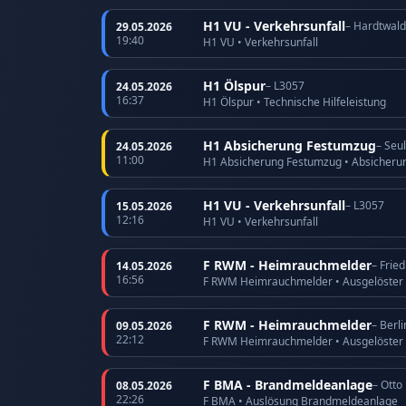
H1 VU - Verkehrsunfall
– Hardtwald
29.05.2026
19:40
H1 VU • Verkehrsunfall
H1 Ölspur
– L3057
24.05.2026
16:37
H1 Ölspur • Technische Hilfeleistung
H1 Absicherung Festumzug
– Seu
24.05.2026
11:00
H1 Absicherung Festumzug • Absicheru
H1 VU - Verkehrsunfall
– L3057
15.05.2026
12:16
H1 VU • Verkehrsunfall
F RWM - Heimrauchmelder
– Frie
14.05.2026
16:56
F RWM Heimrauchmelder • Ausgelöster
F RWM - Heimrauchmelder
– Berli
09.05.2026
22:12
F RWM Heimrauchmelder • Ausgelöster
F BMA - Brandmeldeanlage
– Otto
08.05.2026
22:26
F BMA • Auslösung Brandmeldeanlage