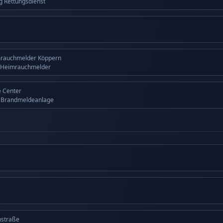
ng Rettungsdienst
mrauchmelder Köppern
 Heimrauchmelder
 Center
g Brandmeldeanlage
nstraße