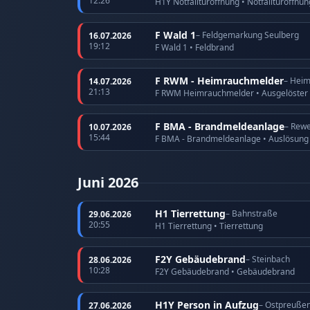
12:26
H1Y Notfalltüröffnung • Notfalltüröffnu
F Wald 1
– Feldgemarkung Seulberg
16.07.2026
19:12
F Wald 1 • Feldbrand
F RWM - Heimrauchmelder
– Hei
14.07.2026
21:13
F RWM Heimrauchmelder • Ausgelöster
F BMA - Brandmeldeanlage
– Rewe
10.07.2026
15:44
F BMA - Brandmeldeanlage • Auslösun
Juni 2026
H1 Tierrettung
– Bahnstraße
29.06.2026
20:55
H1 Tierrettung • Tierrettung
F2Y Gebäudebrand
– Steinbach
28.06.2026
10:28
F2Y Gebäudebrand • Gebäudebrand
H1Y Person in Aufzug
– Ostpreuße
27.06.2026