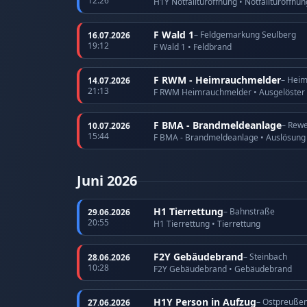
12:26
H1Y Notfalltüröffnung • Notfalltüröffnu
F Wald 1
– Feldgemarkung Seulberg
16.07.2026
19:12
F Wald 1 • Feldbrand
F RWM - Heimrauchmelder
– Hei
14.07.2026
21:13
F RWM Heimrauchmelder • Ausgelöster
F BMA - Brandmeldeanlage
– Rewe
10.07.2026
15:44
F BMA - Brandmeldeanlage • Auslösun
Juni 2026
H1 Tierrettung
– Bahnstraße
29.06.2026
20:55
H1 Tierrettung • Tierrettung
F2Y Gebäudebrand
– Steinbach
28.06.2026
10:28
F2Y Gebäudebrand • Gebäudebrand
H1Y Person in Aufzug
– Ostpreuße
27.06.2026