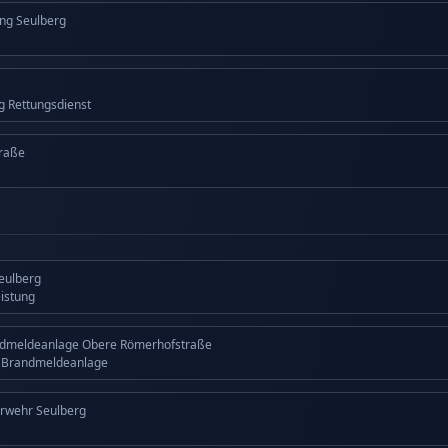
ng Seulberg
ng Rettungsdienst
raße
Seulberg
eistung
ndmeldeanlage Obere Römerhofstraße
g Brandmeldeanlage
erwehr Seulberg