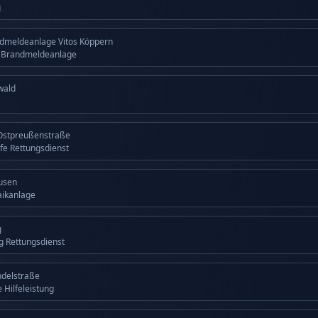
g
dmeldeanlage Vitos Köppern
g Brandmeldeanlage
wald
Ostpreußenstraße
lfe Rettungsdienst
usen
aikanlage
g
ng Rettungsdienst
ndelstraße
 Hilfeleistung