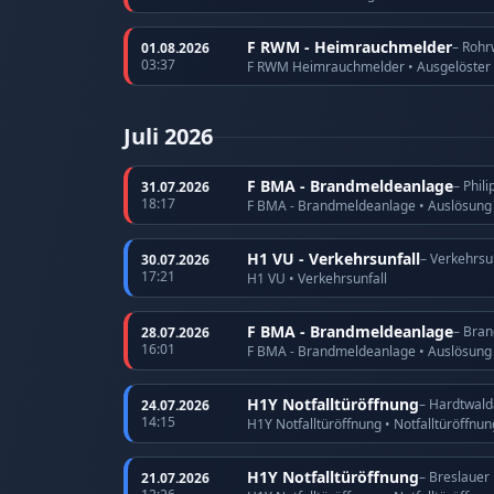
F RWM - Heimrauchmelder
– Rohr
01.08.2026
03:37
F RWM Heimrauchmelder • Ausgelöster
Juli 2026
F BMA - Brandmeldeanlage
– Phil
31.07.2026
18:17
F BMA - Brandmeldeanlage • Auslösun
H1 VU - Verkehrsunfall
– Verkehrsu
30.07.2026
17:21
H1 VU • Verkehrsunfall
F BMA - Brandmeldeanlage
– Bran
28.07.2026
16:01
F BMA - Brandmeldeanlage • Auslösun
H1Y Notfalltüröffnung
– Hardtwald
24.07.2026
14:15
H1Y Notfalltüröffnung • Notfalltüröffnun
H1Y Notfalltüröffnung
– Breslauer
21.07.2026