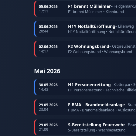
F1 brennt Mülleimer
– Feldgemarku
05.06.2026
17:11
F1 brennt Mülleimer • Kleinbrand
H1Y Notfalltüröffnung
– Lilienweg
03.06.2026
20:44
H1Y Notfalltüröffnung • Notfalltüröffnu
F2 Wohnungsbrand
– Ostpreußenst
02.06.2026
14:17
F2 Wohnungsbrand • Wohnungsbrand
Mai 2026
H1 Personenrettung
– Kletterpark 
30.05.2026
14:43
H1 Personenrettung • Technische Hilfel
F BMA - Brandmeldeanlage
– Bra
29.05.2026
23:04
F BMA - Brandmeldeanlage • Auslösun
S-Bereitstellung Feuerwehr
– Feu
29.05.2026
21:09
S-Bereitstellung • Wachbesetzung