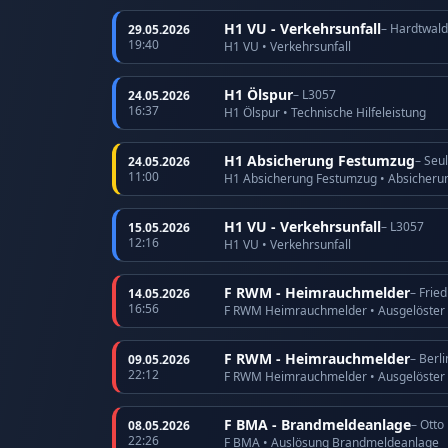
H1 VU - Verkehrsunfall
– Hardtwald
29.05.2026
19:40
H1 VU • Verkehrsunfall
H1 Ölspur
– L3057
24.05.2026
16:37
H1 Ölspur • Technische Hilfeleistung
H1 Absicherung Festumzug
– Seu
24.05.2026
11:00
H1 Absicherung Festumzug • Absicheru
H1 VU - Verkehrsunfall
– L3057
15.05.2026
12:16
H1 VU • Verkehrsunfall
F RWM - Heimrauchmelder
– Frie
14.05.2026
16:56
F RWM Heimrauchmelder • Ausgelöster
F RWM - Heimrauchmelder
– Berli
09.05.2026
22:12
F RWM Heimrauchmelder • Ausgelöster
F BMA - Brandmeldeanlage
– Otto
08.05.2026
22:26
F BMA • Auslösung Brandmeldeanlage