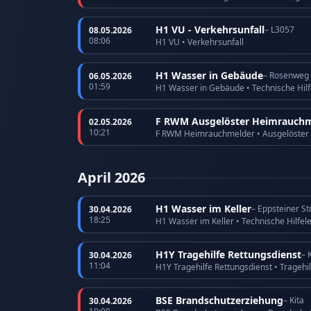
H1 VU - Verkehrsunfall
– L3057
08.05.2026
08:06
H1 VU • Verkehrsunfall
H1 Wasser in Gebäude
– Rosenweg
06.05.2026
01:59
H1 Wasser in Gebäude • Technische Hilf
F RWM Ausgelöster Heimrauchm
02.05.2026
10:21
F RWM Heimrauchmelder • Ausgelöster
April 2026
H1 Wasser im Keller
– Eppsteiner S
30.04.2026
18:25
H1 Wasser im Keller • Technische Hilfel
H1Y Tragehilfe Rettungsdienst
– 
30.04.2026
11:04
H1Y Tragehilfe Rettungsdienst • Tragehi
BSE Brandschutzerziehung
– Kita
30.04.2026