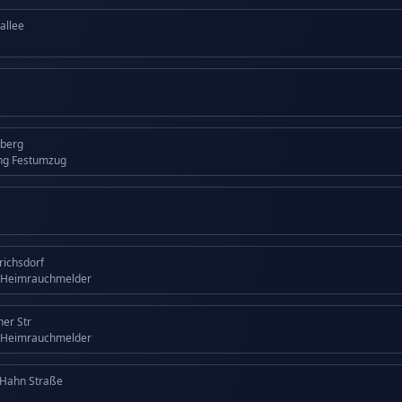
allee
lberg
ng Festumzug
drichsdorf
 Heimrauchmelder
ner Str
 Heimrauchmelder
 Hahn Straße