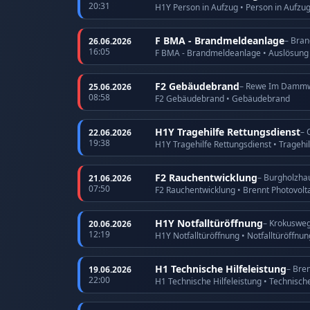
20:31
H1Y Person in Aufzug • Person in Aufzu
F BMA - Brandmeldeanlage
– Bran
26.06.2026
16:05
F BMA - Brandmeldeanlage • Auslösun
F2 Gebäudebrand
– Rewe Im Damm
25.06.2026
08:58
F2 Gebäudebrand • Gebäudebrand
H1Y Tragehilfe Rettungsdienst
– 
22.06.2026
19:38
H1Y Tragehilfe Rettungsdienst • Tragehi
F2 Rauchentwicklung
– Burgholzha
21.06.2026
07:50
F2 Rauchentwicklung • Brennt Photovolt
H1Y Notfalltüröffnung
– Krokuswe
20.06.2026
12:19
H1Y Notfalltüröffnung • Notfalltüröffnu
H1 Technische Hilfeleistung
– Bre
19.06.2026
22:00
H1 Technische Hilfeleistung • Technische