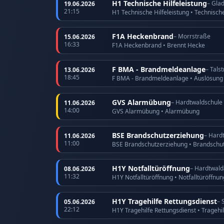
H1 Technische Hilfeleistung
– Gla
19.06.2026
21:15
H1 Technische Hilfeleistung • Technische
F1A Heckenbrand
– Morrstraße
15.06.2026
16:33
F1A Heckenbrand • Brennt Hecke
F BMA - Brandmeldeanlage
– Tals
13.06.2026
18:45
F BMA - Brandmeldeanlage • Auslösun
GVS Alarmübung
– Hardtwaldschule
11.06.2026
14:00
GVS Alarmübung • Alarmübung
BSE Brandschutzerziehung
– Hard
11.06.2026
11:00
BSE Brandschutzerziehung • Brandschu
H1Y Notfalltüröffnung
– Hardtwald
08.06.2026
11:32
H1Y Notfalltüröffnung • Notfalltüröffnu
H1Y Tragehilfe Rettungsdienst
– 
05.06.2026
22:12
H1Y Tragehilfe Rettungsdienst • Tragehi