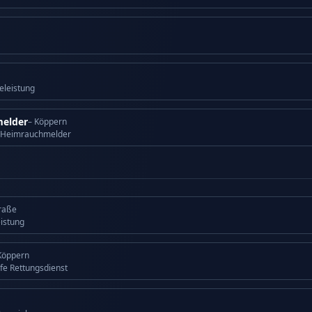
eleistung
elder
– Köppern
 Heimrauchmelder
traße
eistung
Köppern
lfe Rettungsdienst