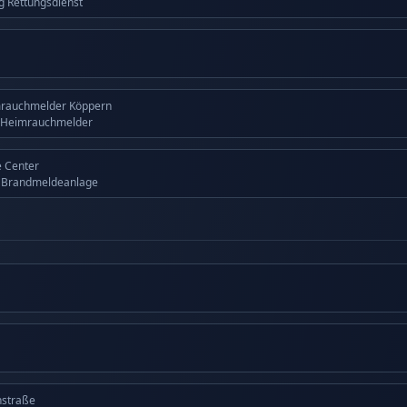
ng Rettungsdienst
mrauchmelder Köppern
 Heimrauchmelder
 Center
g Brandmeldeanlage
nstraße