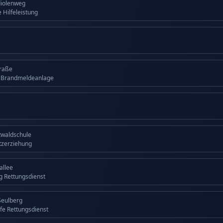
diolenweg
 Hilfeleistung
traße
g Brandmeldeanlage
twaldschule
tzerziehung
allee
ng Rettungsdienst
Seulberg
lfe Rettungsdienst