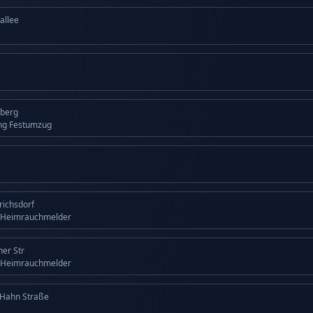
allee
lberg
ng Festumzug
drichsdorf
 Heimrauchmelder
ner Str
 Heimrauchmelder
 Hahn Straße