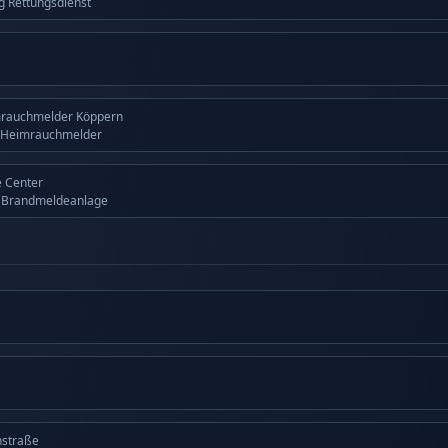
ng Rettungsdienst
mrauchmelder Köppern
 Heimrauchmelder
 Center
g Brandmeldeanlage
nstraße