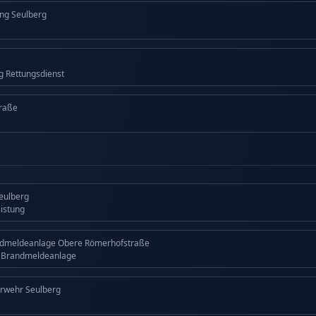
ng Seulberg
ng Rettungsdienst
raße
Seulberg
eistung
ndmeldeanlage Obere Römerhofstraße
g Brandmeldeanlage
erwehr Seulberg