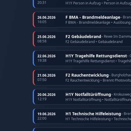
20:31
H1Y Person in Aufzug • Person in Aufzu
F BMA - Brandmeldeanlage
– Bran
26.06.2026
16:05
F BMA - Brandmeldeanlage • Auslösun
F2 Gebäudebrand
– Rewe Im Damm
25.06.2026
08:58
F2 Gebäudebrand • Gebäudebrand
H1Y Tragehilfe Rettungsdienst
– 
22.06.2026
19:38
H1Y Tragehilfe Rettungsdienst • Tragehi
F2 Rauchentwicklung
– Burgholzha
21.06.2026
07:50
F2 Rauchentwicklung • Brennt Photovolt
H1Y Notfalltüröffnung
– Krokuswe
20.06.2026
12:19
H1Y Notfalltüröffnung • Notfalltüröffnu
H1 Technische Hilfeleistung
– Bre
19.06.2026
22:00
H1 Technische Hilfeleistung • Technische