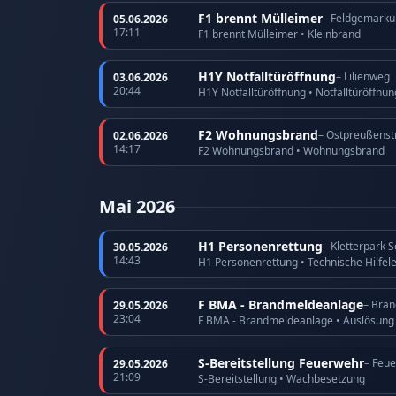
F1 brennt Mülleimer
– Feldgemarku
05.06.2026
17:11
F1 brennt Mülleimer • Kleinbrand
H1Y Notfalltüröffnung
– Lilienweg
03.06.2026
20:44
H1Y Notfalltüröffnung • Notfalltüröffnu
F2 Wohnungsbrand
– Ostpreußenst
02.06.2026
14:17
F2 Wohnungsbrand • Wohnungsbrand
Mai 2026
H1 Personenrettung
– Kletterpark 
30.05.2026
14:43
H1 Personenrettung • Technische Hilfel
F BMA - Brandmeldeanlage
– Bra
29.05.2026
23:04
F BMA - Brandmeldeanlage • Auslösun
S-Bereitstellung Feuerwehr
– Feu
29.05.2026
21:09
S-Bereitstellung • Wachbesetzung