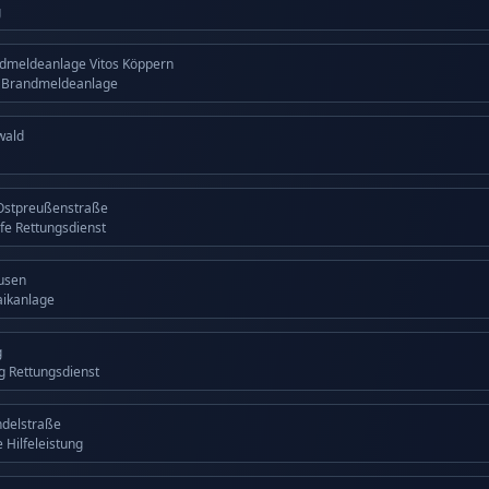
g
dmeldeanlage Vitos Köppern
g Brandmeldeanlage
wald
Ostpreußenstraße
lfe Rettungsdienst
usen
aikanlage
g
ng Rettungsdienst
ndelstraße
 Hilfeleistung