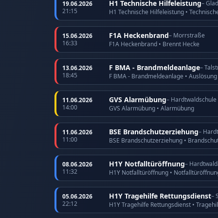
H1 Technische Hilfeleistung
– Gla
19.06.2026
21:15
H1 Technische Hilfeleistung • Technische
F1A Heckenbrand
– Morrstraße
15.06.2026
16:33
F1A Heckenbrand • Brennt Hecke
F BMA - Brandmeldeanlage
– Tals
13.06.2026
18:45
F BMA - Brandmeldeanlage • Auslösun
GVS Alarmübung
– Hardtwaldschule
11.06.2026
14:00
GVS Alarmübung • Alarmübung
BSE Brandschutzerziehung
– Hard
11.06.2026
11:00
BSE Brandschutzerziehung • Brandschu
H1Y Notfalltüröffnung
– Hardtwald
08.06.2026
11:32
H1Y Notfalltüröffnung • Notfalltüröffnu
H1Y Tragehilfe Rettungsdienst
– 
05.06.2026
22:12
H1Y Tragehilfe Rettungsdienst • Tragehi