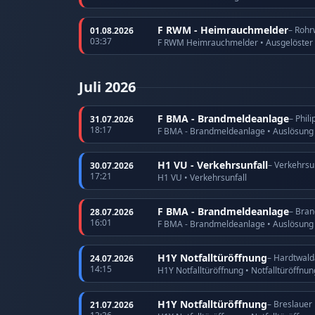
F RWM - Heimrauchmelder
– Rohr
01.08.2026
03:37
F RWM Heimrauchmelder • Ausgelöster
Juli 2026
F BMA - Brandmeldeanlage
– Phil
31.07.2026
18:17
F BMA - Brandmeldeanlage • Auslösun
H1 VU - Verkehrsunfall
– Verkehrsu
30.07.2026
17:21
H1 VU • Verkehrsunfall
F BMA - Brandmeldeanlage
– Bran
28.07.2026
16:01
F BMA - Brandmeldeanlage • Auslösun
H1Y Notfalltüröffnung
– Hardtwald
24.07.2026
14:15
H1Y Notfalltüröffnung • Notfalltüröffnun
H1Y Notfalltüröffnung
– Breslauer
21.07.2026