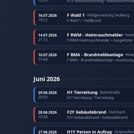
12:26
H1Y Notfalltüröffnung • Notfalltüröffnu
F Wald 1
– Feldgemarkung Seulberg
16.07.2026
19:12
F Wald 1 • Feldbrand
F RWM - Heimrauchmelder
– Hei
14.07.2026
21:13
F RWM Heimrauchmelder • Ausgelöster
F BMA - Brandmeldeanlage
– Rewe
10.07.2026
15:44
F BMA - Brandmeldeanlage • Auslösun
Juni 2026
H1 Tierrettung
– Bahnstraße
29.06.2026
20:55
H1 Tierrettung • Tierrettung
F2Y Gebäudebrand
– Steinbach
28.06.2026
10:28
F2Y Gebäudebrand • Gebäudebrand
H1Y Person in Aufzug
– Ostpreuße
27.06.2026