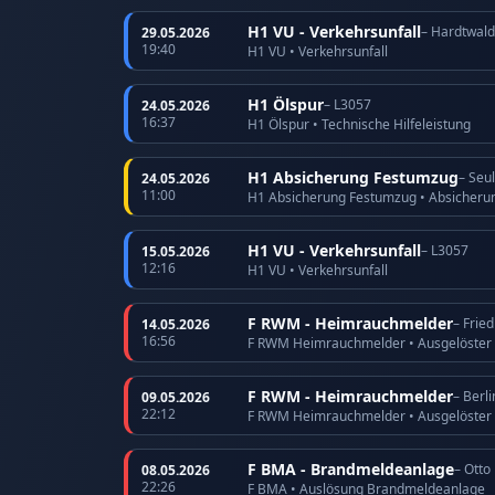
H1 VU - Verkehrsunfall
– Hardtwald
29.05.2026
19:40
H1 VU • Verkehrsunfall
H1 Ölspur
– L3057
24.05.2026
16:37
H1 Ölspur • Technische Hilfeleistung
H1 Absicherung Festumzug
– Seu
24.05.2026
11:00
H1 Absicherung Festumzug • Absicheru
H1 VU - Verkehrsunfall
– L3057
15.05.2026
12:16
H1 VU • Verkehrsunfall
F RWM - Heimrauchmelder
– Frie
14.05.2026
16:56
F RWM Heimrauchmelder • Ausgelöster
F RWM - Heimrauchmelder
– Berli
09.05.2026
22:12
F RWM Heimrauchmelder • Ausgelöster
F BMA - Brandmeldeanlage
– Otto
08.05.2026
22:26
F BMA • Auslösung Brandmeldeanlage