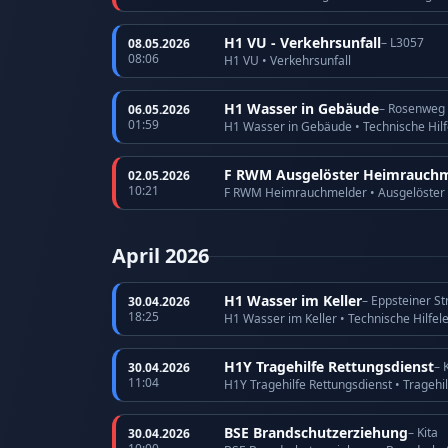
H1 VU - Verkehrsunfall
– L3057
08.05.2026
08:06
H1 VU • Verkehrsunfall
H1 Wasser in Gebäude
– Rosenweg
06.05.2026
01:59
H1 Wasser in Gebäude • Technische Hilf
F RWM Ausgelöster Heimrauchm
02.05.2026
10:21
F RWM Heimrauchmelder • Ausgelöster
April 2026
H1 Wasser im Keller
– Eppsteiner S
30.04.2026
18:25
H1 Wasser im Keller • Technische Hilfel
H1Y Tragehilfe Rettungsdienst
– 
30.04.2026
11:04
H1Y Tragehilfe Rettungsdienst • Tragehi
BSE Brandschutzerziehung
– Kita
30.04.2026