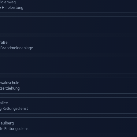
diolenweg
 Hilfeleistung
traße
g Brandmeldeanlage
twaldschule
tzerziehung
allee
ng Rettungsdienst
Seulberg
lfe Rettungsdienst