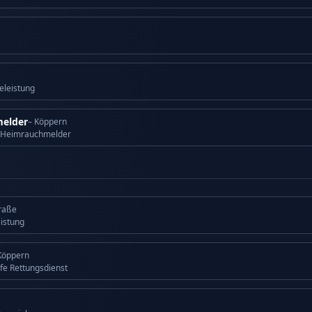
eleistung
elder
– Köppern
 Heimrauchmelder
traße
eistung
Köppern
lfe Rettungsdienst