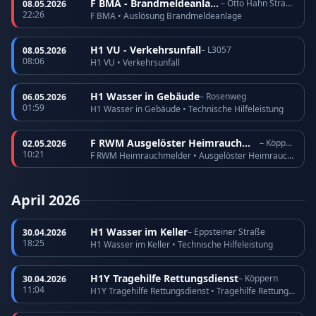
F BMA - Brandmeldeanlage
– Otto Hahn Straße
08.05.2026
22:26
F BMA • Auslösung Brandmeldeanlage
H1 VU - Verkehrsunfall
– L3057
08.05.2026
08:06
H1 VU • Verkehrsunfall
H1 Wasser in Gebäude
– Rosenweg
06.05.2026
01:59
H1 Wasser in Gebäude • Technische Hilfeleistung
F RWM Ausgelöster Heimrauchmelder
– Köppern
02.05.2026
10:21
F RWM Heimrauchmelder • Ausgelöster Heimrauchmelder
April 2026
H1 Wasser im Keller
– Eppsteiner Straße
30.04.2026
18:25
H1 Wasser im Keller • Technische Hilfeleistung
H1Y Tragehilfe Rettungsdienst
– Köppern
30.04.2026
11:04
H1Y Tragehilfe Rettungsdienst • Tragehilfe Rettungsdienst