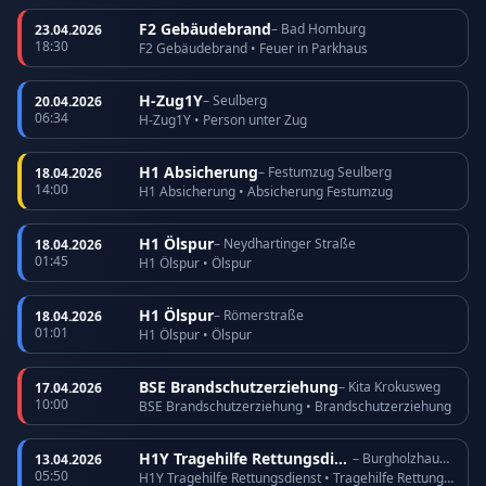
F2 Gebäudebrand
– Bad Homburg
23.04.2026
18:30
F2 Gebäudebrand • Feuer in Parkhaus
H-Zug1Y
– Seulberg
20.04.2026
06:34
H-Zug1Y • Person unter Zug
H1 Absicherung
– Festumzug Seulberg
18.04.2026
14:00
H1 Absicherung • Absicherung Festumzug
H1 Ölspur
– Neydhartinger Straße
18.04.2026
01:45
H1 Ölspur • Ölspur
H1 Ölspur
– Römerstraße
18.04.2026
01:01
H1 Ölspur • Ölspur
BSE Brandschutzerziehung
– Kita Krokusweg
17.04.2026
10:00
BSE Brandschutzerziehung • Brandschutzerziehung
H1Y Tragehilfe Rettungsdienst
– Burgholzhausen
13.04.2026
05:50
H1Y Tragehilfe Rettungsdienst • Tragehilfe Rettungsdienst