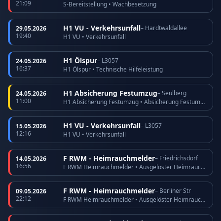
21:09
S-Bereitstellung • Wachbesetzung
H1 VU - Verkehrsunfall
– Hardtwaldallee
29.05.2026
19:40
H1 VU • Verkehrsunfall
H1 Ölspur
– L3057
24.05.2026
16:37
H1 Ölspur • Technische Hilfeleistung
H1 Absicherung Festumzug
– Seulberg
24.05.2026
11:00
H1 Absicherung Festumzug • Absicherung Festumzug
H1 VU - Verkehrsunfall
– L3057
15.05.2026
12:16
H1 VU • Verkehrsunfall
F RWM - Heimrauchmelder
– Friedrichsdorf
14.05.2026
16:56
F RWM Heimrauchmelder • Ausgelöster Heimrauchmelder
F RWM - Heimrauchmelder
– Berliner Str
09.05.2026
22:12
F RWM Heimrauchmelder • Ausgelöster Heimrauchmelder