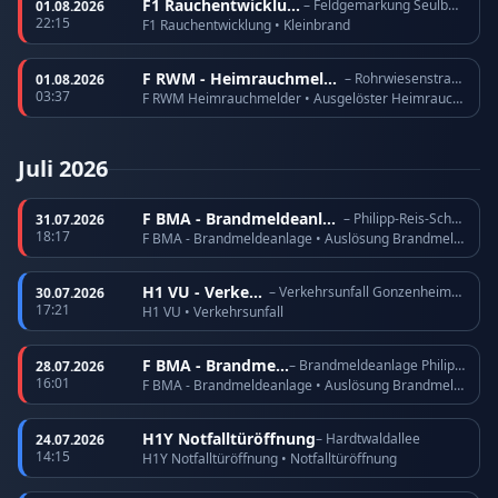
F1 Rauchentwicklung
– Feldgemarkung Seulberg
01.08.2026
22:15
F1 Rauchentwicklung • Kleinbrand
F RWM - Heimrauchmelder
– Rohrwiesenstraße
01.08.2026
03:37
F RWM Heimrauchmelder • Ausgelöster Heimrauchmelder
Juli 2026
F BMA - Brandmeldeanlage
– Philipp-Reis-Schule
31.07.2026
18:17
F BMA - Brandmeldeanlage • Auslösung Brandmeldeanlage
H1 VU - Verkehrsunfall
– Verkehrsunfall Gonzenheimer Landstraße
30.07.2026
17:21
H1 VU • Verkehrsunfall
F BMA - Brandmeldeanlage
– Brandmeldeanlage Philipp-Reis-Schule
28.07.2026
16:01
F BMA - Brandmeldeanlage • Auslösung Brandmeldeanlage
H1Y Notfalltüröffnung
– Hardtwaldallee
24.07.2026
14:15
H1Y Notfalltüröffnung • Notfalltüröffnung