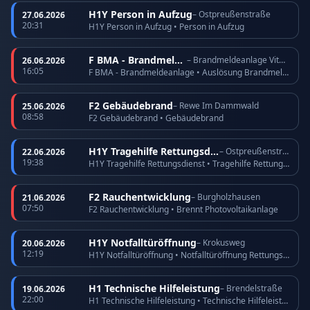
H1Y Person in Aufzug
– Ostpreußenstraße
27.06.2026
20:31
H1Y Person in Aufzug • Person in Aufzug
F BMA - Brandmeldeanlage
– Brandmeldeanlage Vitos Köppern
26.06.2026
16:05
F BMA - Brandmeldeanlage • Auslösung Brandmeldeanlage
F2 Gebäudebrand
– Rewe Im Dammwald
25.06.2026
08:58
F2 Gebäudebrand • Gebäudebrand
H1Y Tragehilfe Rettungsdienst
– Ostpreußenstraße
22.06.2026
19:38
H1Y Tragehilfe Rettungsdienst • Tragehilfe Rettungsdienst
F2 Rauchentwicklung
– Burgholzhausen
21.06.2026
07:50
F2 Rauchentwicklung • Brennt Photovoltaikanlage
H1Y Notfalltüröffnung
– Krokusweg
20.06.2026
12:19
H1Y Notfalltüröffnung • Notfalltüröffnung Rettungsdienst
H1 Technische Hilfeleistung
– Brendelstraße
19.06.2026
22:00
H1 Technische Hilfeleistung • Technische Hilfeleistung