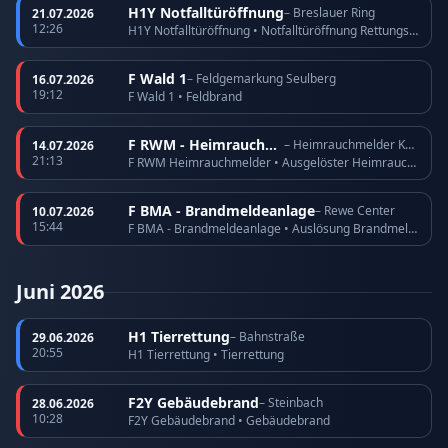
H1Y Notfalltüröffnung
– Breslauer Ring
21.07.2026
12:26
H1Y Notfalltüröffnung • Notfalltüröffnung Rettungsdienst
F Wald 1
– Feldgemarkung Seulberg
16.07.2026
19:12
F Wald 1 • Feldbrand
F RWM - Heimrauchmelder
– Heimrauchmelder Köppern
14.07.2026
21:13
F RWM Heimrauchmelder • Ausgelöster Heimrauchmelder
F BMA - Brandmeldeanlage
– Rewe Center
10.07.2026
15:44
F BMA - Brandmeldeanlage • Auslösung Brandmeldeanlage
Juni 2026
H1 Tierrettung
– Bahnstraße
29.06.2026
20:55
H1 Tierrettung • Tierrettung
F2Y Gebäudebrand
– Steinbach
28.06.2026
10:28
F2Y Gebäudebrand • Gebäudebrand