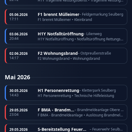
H1Y Tragehilfe Rettungsdienst • Tragehilfe Rettungsdienst
F1 brennt Mülleimer
– Feldgemarkung Seulberg
05.06.2026
17:11
F1 brennt Mülleimer • Kleinbrand
H1Y Notfalltüröffnung
– Lilienweg
03.06.2026
20:44
H1Y Notfalltüröffnung • Notfalltüröffnung Rettungsdienst
F2 Wohnungsbrand
– Ostpreußenstraße
02.06.2026
14:17
F2 Wohnungsbrand • Wohnungsbrand
Mai 2026
H1 Personenrettung
– Kletterpark Seulberg
30.05.2026
14:43
H1 Personenrettung • Technische Hilfeleistung
F BMA - Brandmeldeanlage
– Brandmeldeanlage Obere Römerhofstraße
29.05.2026
23:04
F BMA - Brandmeldeanlage • Auslösung Brandmeldeanlage
S-Bereitstellung Feuerwehr
– Feuerwehr Seulberg
29.05.2026