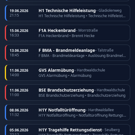
H1 Technische Hilfeleistung
– Gladiolenweg
19.06.2026
21:15
H1 Technische Hilfeleistung • Technische Hilfeleistung
F1A Heckenbrand
– Morrstraße
15.06.2026
16:33
F1A Heckenbrand • Brennt Hecke
F BMA - Brandmeldeanlage
– Talstraße
13.06.2026
18:45
F BMA - Brandmeldeanlage • Auslösung Brandmeldeanlage
GVS Alarmübung
– Hardtwaldschule
11.06.2026
14:00
GVS Alarmübung • Alarmübung
BSE Brandschutzerziehung
– Hardtwaldschule
11.06.2026
11:00
BSE Brandschutzerziehung • Brandschutzerziehung
H1Y Notfalltüröffnung
– Hardtwaldallee
08.06.2026
11:32
H1Y Notfalltüröffnung • Notfalltüröffnung Rettungsdienst
H1Y Tragehilfe Rettungsdienst
– Seulberg
05.06.2026
22:12