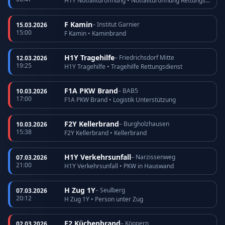
H1Y Notfalltüröffnung • Notfalltüröffnung Rettungsdienst
F Kamin
– Institut Garnier
15.03.2026
15:00
F Kamin • Kaminbrand
H1Y Tragehilfe
– Friedrichsdorf Mitte
12.03.2026
19:25
H1Y Tragehilfe • Tragehilfe Rettungsdienst
F1A PKW Brand
– BAB5
10.03.2026
17:00
F1A PKW Brand • Logistik Unterstützung
F2Y Kellerbrand
– Burgholzhausen
10.03.2026
15:38
F2Y Kellerbrand • Kellerbrand
H1Y Verkehrsunfall
– Narzissenweg
07.03.2026
21:00
H1Y Verkehrsunfall • PKW in Hauswand
H Zug 1Y
– Seulberg
07.03.2026
20:12
H Zug 1Y • Person unter Zug
F2 Küchenbrand
– Köppern
02.03.2026