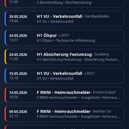
21:09
S-Bereitstellung • Wachbesetzung
H1 VU - Verkehrsunfall
– Hardtwaldallee
29.05.2026
19:40
H1 VU • Verkehrsunfall
H1 Ölspur
– L3057
24.05.2026
16:37
H1 Ölspur • Technische Hilfeleistung
H1 Absicherung Festumzug
– Seulberg
24.05.2026
11:00
H1 Absicherung Festumzug • Absicherung Festumzug
H1 VU - Verkehrsunfall
– L3057
15.05.2026
12:16
H1 VU • Verkehrsunfall
F RWM - Heimrauchmelder
– Friedrichsdorf
14.05.2026
16:56
F RWM Heimrauchmelder • Ausgelöster Heimrauchmelder
F RWM - Heimrauchmelder
– Berliner Str
09.05.2026
22:12
F RWM Heimrauchmelder • Ausgelöster Heimrauchmelder