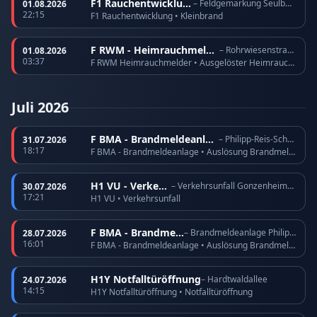
F1 Rauchentwicklung
– Feldgemarkung Seulberg
01.08.2026
22:15
F1 Rauchentwicklung • Kleinbrand
F RWM - Heimrauchmelder
– Rohrwiesenstraße
01.08.2026
03:37
F RWM Heimrauchmelder • Ausgelöster Heimrauchmelder
Juli 2026
F BMA - Brandmeldeanlage
– Philipp-Reis-Schule
31.07.2026
18:17
F BMA - Brandmeldeanlage • Auslösung Brandmeldeanlage
H1 VU - Verkehrsunfall
– Verkehrsunfall Gonzenheimer Landstraße
30.07.2026
17:21
H1 VU • Verkehrsunfall
F BMA - Brandmeldeanlage
– Brandmeldeanlage Philipp-Reis-Schule
28.07.2026
16:01
F BMA - Brandmeldeanlage • Auslösung Brandmeldeanlage
H1Y Notfalltüröffnung
– Hardtwaldallee
24.07.2026
14:15
H1Y Notfalltüröffnung • Notfalltüröffnung