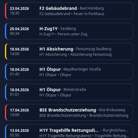
F2 Gebäudebrand
– Bad Homburg
23.04.2026
18:30
F2 Gebäudebrand • Feuer in Parkhaus
H-Zug1Y
– Seulberg
20.04.2026
06:34
H-Zug1Y • Person unter Zug
H1 Absicherung
– Festumzug Seulberg
18.04.2026
14:00
H1 Absicherung • Absicherung Festumzug
H1 Ölspur
– Neydhartinger Straße
18.04.2026
01:45
H1 Ölspur • Ölspur
H1 Ölspur
– Römerstraße
18.04.2026
01:01
H1 Ölspur • Ölspur
BSE Brandschutzerziehung
– Kita Krokusweg
17.04.2026
10:00
BSE Brandschutzerziehung • Brandschutzerziehung
H1Y Tragehilfe Rettungsdienst
– Burgholzhausen
13.04.2026
05:50
H1Y Tragehilfe Rettungsdienst • Tragehilfe Rettungsdienst