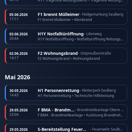
H1Y Tragehilfe Rettungsdienst • Tragehilfe Rettungsdienst
F1 brennt Mülleimer
– Feldgemarkung Seulberg
05.06.2026
17:11
F1 brennt Mülleimer • Kleinbrand
H1Y Notfalltüröffnung
– Lilienweg
03.06.2026
20:44
H1Y Notfalltüröffnung • Notfalltüröffnung Rettungsdienst
F2 Wohnungsbrand
– Ostpreußenstraße
02.06.2026
14:17
F2 Wohnungsbrand • Wohnungsbrand
Mai 2026
H1 Personenrettung
– Kletterpark Seulberg
30.05.2026
14:43
H1 Personenrettung • Technische Hilfeleistung
F BMA - Brandmeldeanlage
– Brandmeldeanlage Obere Römerhofstraße
29.05.2026
23:04
F BMA - Brandmeldeanlage • Auslösung Brandmeldeanlage
S-Bereitstellung Feuerwehr
– Feuerwehr Seulberg
29.05.2026