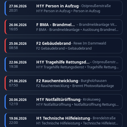
H1Y Person in Aufzug
– Ostpreußenstraße
27.06.2026
20:31
H1Y Person in Aufzug • Person in Aufzug
F BMA - Brandmeldeanlage
– Brandmeldeanlage Vitos Köppern
26.06.2026
16:05
F BMA - Brandmeldeanlage • Auslösung Brandmeldeanlage
F2 Gebäudebrand
– Rewe Im Dammwald
25.06.2026
08:58
F2 Gebäudebrand • Gebäudebrand
H1Y Tragehilfe Rettungsdienst
– Ostpreußenstraße
22.06.2026
19:38
H1Y Tragehilfe Rettungsdienst • Tragehilfe Rettungsdienst
F2 Rauchentwicklung
– Burgholzhausen
21.06.2026
07:50
F2 Rauchentwicklung • Brennt Photovoltaikanlage
H1Y Notfalltüröffnung
– Krokusweg
20.06.2026
12:19
H1Y Notfalltüröffnung • Notfalltüröffnung Rettungsdienst
H1 Technische Hilfeleistung
– Brendelstraße
19.06.2026
22:00
H1 Technische Hilfeleistung • Technische Hilfeleistung