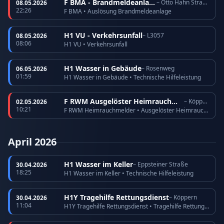
F BMA - Brandmeldeanlage
– Otto Hahn Straße
08.05.2026
22:26
F BMA • Auslösung Brandmeldeanlage
H1 VU - Verkehrsunfall
– L3057
08.05.2026
08:06
H1 VU • Verkehrsunfall
H1 Wasser in Gebäude
– Rosenweg
06.05.2026
01:59
H1 Wasser in Gebäude • Technische Hilfeleistung
F RWM Ausgelöster Heimrauchmelder
– Köppern
02.05.2026
10:21
F RWM Heimrauchmelder • Ausgelöster Heimrauchmelder
April 2026
H1 Wasser im Keller
– Eppsteiner Straße
30.04.2026
18:25
H1 Wasser im Keller • Technische Hilfeleistung
H1Y Tragehilfe Rettungsdienst
– Köppern
30.04.2026
11:04
H1Y Tragehilfe Rettungsdienst • Tragehilfe Rettungsdienst