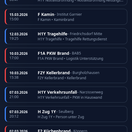
H1Y Notfalltüröffnung • Notfalltüröffnung Rettungsdienst
F Kamin
– Institut Garnier
15.03.2026
15:00
F Kamin • Kaminbrand
H1Y Tragehilfe
– Friedrichsdorf Mitte
12.03.2026
19:25
H1Y Tragehilfe • Tragehilfe Rettungsdienst
F1A PKW Brand
– BAB5
10.03.2026
17:00
F1A PKW Brand • Logistik Unterstützung
F2Y Kellerbrand
– Burgholzhausen
10.03.2026
15:38
F2Y Kellerbrand • Kellerbrand
H1Y Verkehrsunfall
– Narzissenweg
07.03.2026
21:00
H1Y Verkehrsunfall • PKW in Hauswand
H Zug 1Y
– Seulberg
07.03.2026
20:12
H Zug 1Y • Person unter Zug
F2 Küchenbrand
– Köppern
02.03.2026