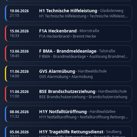
H1 Technische Hilfeleistung
– Gladiolenweg
19.06.2026
21:15
H1 Technische Hilfeleistung • Technische Hilfeleistung
F1A Heckenbrand
– Morrstraße
15.06.2026
16:33
F1A Heckenbrand • Brennt Hecke
F BMA - Brandmeldeanlage
– Talstraße
13.06.2026
18:45
F BMA - Brandmeldeanlage • Auslösung Brandmeldeanlage
GVS Alarmübung
– Hardtwaldschule
11.06.2026
14:00
GVS Alarmübung • Alarmübung
BSE Brandschutzerziehung
– Hardtwaldschule
11.06.2026
11:00
BSE Brandschutzerziehung • Brandschutzerziehung
H1Y Notfalltüröffnung
– Hardtwaldallee
08.06.2026
11:32
H1Y Notfalltüröffnung • Notfalltüröffnung Rettungsdienst
H1Y Tragehilfe Rettungsdienst
– Seulberg
05.06.2026
22:12