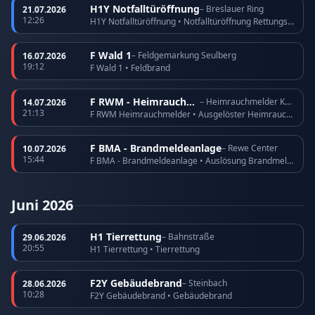
H1Y Notfalltüröffnung
– Breslauer Ring
21.07.2026
12:26
H1Y Notfalltüröffnung • Notfalltüröffnung Rettungsdienst
F Wald 1
– Feldgemarkung Seulberg
16.07.2026
19:12
F Wald 1 • Feldbrand
F RWM - Heimrauchmelder
– Heimrauchmelder Köppern
14.07.2026
21:13
F RWM Heimrauchmelder • Ausgelöster Heimrauchmelder
F BMA - Brandmeldeanlage
– Rewe Center
10.07.2026
15:44
F BMA - Brandmeldeanlage • Auslösung Brandmeldeanlage
Juni 2026
H1 Tierrettung
– Bahnstraße
29.06.2026
20:55
H1 Tierrettung • Tierrettung
F2Y Gebäudebrand
– Steinbach
28.06.2026
10:28
F2Y Gebäudebrand • Gebäudebrand