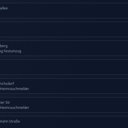
allee
lberg
ng Festumzug
drichsdorf
 Heimrauchmelder
ner Str
 Heimrauchmelder
 Hahn Straße