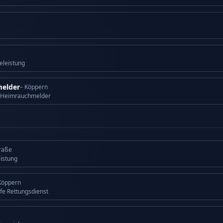
eleistung
elder
– Köppern
 Heimrauchmelder
traße
eistung
Köppern
lfe Rettungsdienst