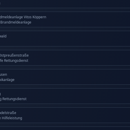
g
dmeldeanlage Vitos Köppern
g Brandmeldeanlage
wald
Ostpreußenstraße
lfe Rettungsdienst
usen
aikanlage
g
ng Rettungsdienst
ndelstraße
 Hilfeleistung