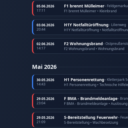
F1 brennt Mülleimer
– Feldgemarku
05.06.2026
17:11
F1 brennt Mülleimer • Kleinbrand
H1Y Notfalltüröffnung
– Lilienweg
03.06.2026
20:44
H1Y Notfalltüröffnung • Notfalltüröffnu
F2 Wohnungsbrand
– Ostpreußenst
02.06.2026
14:17
F2 Wohnungsbrand • Wohnungsbrand
Mai 2026
H1 Personenrettung
– Kletterpark 
30.05.2026
14:43
H1 Personenrettung • Technische Hilfel
F BMA - Brandmeldeanlage
– Bra
29.05.2026
23:04
F BMA - Brandmeldeanlage • Auslösun
S-Bereitstellung Feuerwehr
– Feu
29.05.2026
21:09
S-Bereitstellung • Wachbesetzung