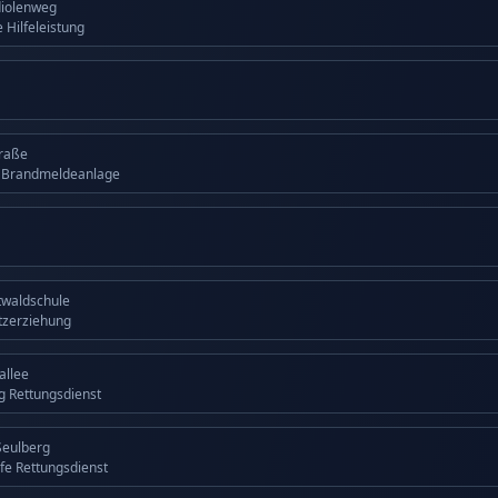
diolenweg
 Hilfeleistung
traße
g Brandmeldeanlage
twaldschule
tzerziehung
allee
ng Rettungsdienst
Seulberg
lfe Rettungsdienst