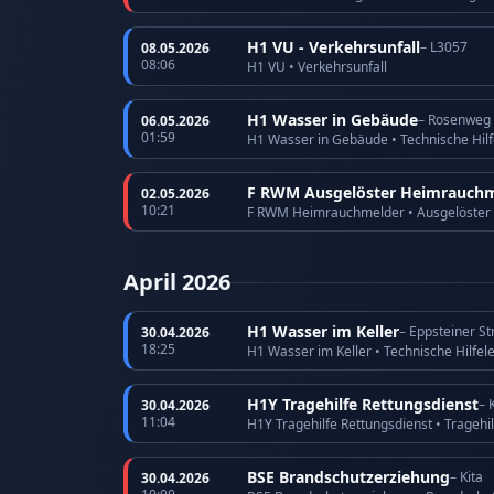
H1 VU - Verkehrsunfall
– L3057
08.05.2026
08:06
H1 VU • Verkehrsunfall
H1 Wasser in Gebäude
– Rosenweg
06.05.2026
01:59
H1 Wasser in Gebäude • Technische Hilf
F RWM Ausgelöster Heimrauchm
02.05.2026
10:21
F RWM Heimrauchmelder • Ausgelöster
April 2026
H1 Wasser im Keller
– Eppsteiner S
30.04.2026
18:25
H1 Wasser im Keller • Technische Hilfel
H1Y Tragehilfe Rettungsdienst
– 
30.04.2026
11:04
H1Y Tragehilfe Rettungsdienst • Tragehi
BSE Brandschutzerziehung
– Kita
30.04.2026