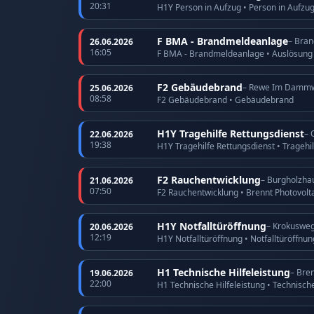
20:31
H1Y Person in Aufzug • Person in Aufzu
F BMA - Brandmeldeanlage
– Bran
26.06.2026
16:05
F BMA - Brandmeldeanlage • Auslösun
F2 Gebäudebrand
– Rewe Im Damm
25.06.2026
08:58
F2 Gebäudebrand • Gebäudebrand
H1Y Tragehilfe Rettungsdienst
– 
22.06.2026
19:38
H1Y Tragehilfe Rettungsdienst • Tragehi
F2 Rauchentwicklung
– Burgholzha
21.06.2026
07:50
F2 Rauchentwicklung • Brennt Photovolt
H1Y Notfalltüröffnung
– Krokuswe
20.06.2026
12:19
H1Y Notfalltüröffnung • Notfalltüröffnu
H1 Technische Hilfeleistung
– Bre
19.06.2026
22:00
H1 Technische Hilfeleistung • Technische