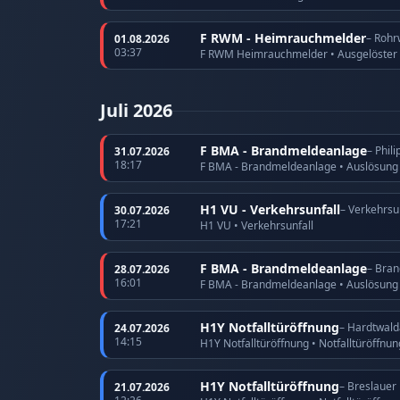
F RWM - Heimrauchmelder
– Rohr
01.08.2026
03:37
F RWM Heimrauchmelder • Ausgelöster
Juli 2026
F BMA - Brandmeldeanlage
– Phil
31.07.2026
18:17
F BMA - Brandmeldeanlage • Auslösun
H1 VU - Verkehrsunfall
– Verkehrsu
30.07.2026
17:21
H1 VU • Verkehrsunfall
F BMA - Brandmeldeanlage
– Bran
28.07.2026
16:01
F BMA - Brandmeldeanlage • Auslösun
H1Y Notfalltüröffnung
– Hardtwald
24.07.2026
14:15
H1Y Notfalltüröffnung • Notfalltüröffnun
H1Y Notfalltüröffnung
– Breslauer
21.07.2026