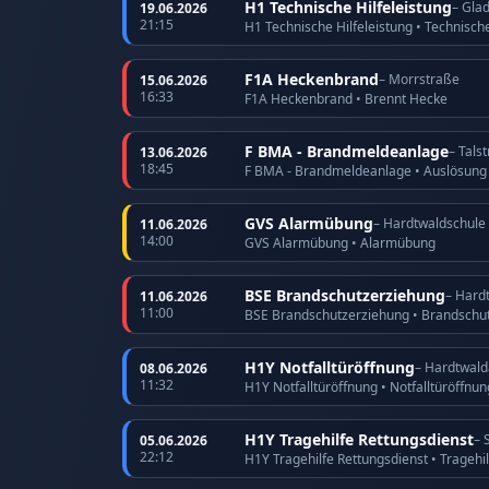
H1 Technische Hilfeleistung
– Gla
19.06.2026
21:15
H1 Technische Hilfeleistung • Technische
F1A Heckenbrand
– Morrstraße
15.06.2026
16:33
F1A Heckenbrand • Brennt Hecke
F BMA - Brandmeldeanlage
– Tals
13.06.2026
18:45
F BMA - Brandmeldeanlage • Auslösun
GVS Alarmübung
– Hardtwaldschule
11.06.2026
14:00
GVS Alarmübung • Alarmübung
BSE Brandschutzerziehung
– Hard
11.06.2026
11:00
BSE Brandschutzerziehung • Brandschu
H1Y Notfalltüröffnung
– Hardtwald
08.06.2026
11:32
H1Y Notfalltüröffnung • Notfalltüröffnu
H1Y Tragehilfe Rettungsdienst
– 
05.06.2026
22:12
H1Y Tragehilfe Rettungsdienst • Tragehi