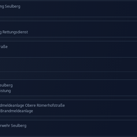
ng Seulberg
ng Rettungsdienst
raße
Seulberg
eistung
ndmeldeanlage Obere Römerhofstraße
g Brandmeldeanlage
erwehr Seulberg