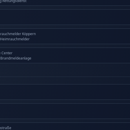
ng Rettungsdienst
mrauchmelder Köppern
 Heimrauchmelder
 Center
g Brandmeldeanlage
nstraße