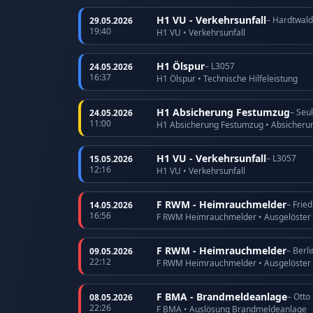
H1 VU - Verkehrsunfall
– Hardtwald
29.05.2026
19:40
H1 VU • Verkehrsunfall
H1 Ölspur
– L3057
24.05.2026
16:37
H1 Ölspur • Technische Hilfeleistung
H1 Absicherung Festumzug
– Seu
24.05.2026
11:00
H1 Absicherung Festumzug • Absicheru
H1 VU - Verkehrsunfall
– L3057
15.05.2026
12:16
H1 VU • Verkehrsunfall
F RWM - Heimrauchmelder
– Frie
14.05.2026
16:56
F RWM Heimrauchmelder • Ausgelöster
F RWM - Heimrauchmelder
– Berli
09.05.2026
22:12
F RWM Heimrauchmelder • Ausgelöster
F BMA - Brandmeldeanlage
– Otto
08.05.2026
22:26
F BMA • Auslösung Brandmeldeanlage