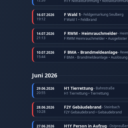
12:26
H1Y Notfalltüröffnung • Notfalltüröffnu
F Wald 1
– Feldgemarkung Seulberg
16.07.2026
19:12
F Wald 1 • Feldbrand
F RWM - Heimrauchmelder
– Hei
14.07.2026
21:13
F RWM Heimrauchmelder • Ausgelöster
F BMA - Brandmeldeanlage
– Rewe
10.07.2026
15:44
F BMA - Brandmeldeanlage • Auslösun
Juni 2026
H1 Tierrettung
– Bahnstraße
29.06.2026
20:55
H1 Tierrettung • Tierrettung
F2Y Gebäudebrand
– Steinbach
28.06.2026
10:28
F2Y Gebäudebrand • Gebäudebrand
H1Y Person in Aufzug
– Ostpreuße
27.06.2026